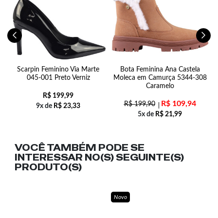
Scarpin Feminino Via Marte
Bota Feminina Ana Castela
045-001 Preto Verniz
Moleca em Camurça 5344-308
Caramelo
R$
199,99
R$
109,94
R$
199,90
9x de
R$
23,33
5x de
R$
21,99
VOCÊ TAMBÉM PODE SE
INTERESSAR NO(S) SEGUINTE(S)
PRODUTO(S)
Novo