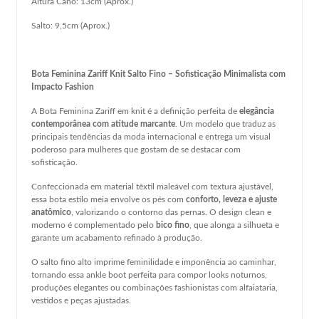
Altura Cano: 13cm (Aprox.)
Salto: 9,5cm (Aprox.)
Bota Feminina Zariff Knit Salto Fino – Sofisticação Minimalista com
Impacto Fashion
A Bota Feminina Zariff em knit é a definição perfeita de
elegância
contemporânea com atitude marcante
. Um modelo que traduz as
principais tendências da moda internacional e entrega um visual
poderoso para mulheres que gostam de se destacar com
sofisticação.
Confeccionada em material têxtil maleável com textura ajustável,
essa bota estilo meia envolve os pés com
conforto, leveza e ajuste
anatômico
, valorizando o contorno das pernas. O design clean e
moderno é complementado pelo
bico fino
, que alonga a silhueta e
garante um acabamento refinado à produção.
O salto fino alto imprime feminilidade e imponência ao caminhar,
tornando essa ankle boot perfeita para compor looks noturnos,
produções elegantes ou combinações fashionistas com alfaiataria,
vestidos e peças ajustadas.