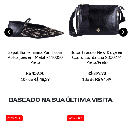
Sapatilha Feminina Zariff com
Bolsa Tiracolo New Ridge em
T
Aplicações em Metal 7110030
Couro Luz da Lua 2000274
Preto
Preto/Preto
R$
459,90
R$
899,90
10x de
R$
48,29
10x de
R$
94,49
BASEADO NA SUA
ÚLTIMA VISITA
62% OFF
69% OFF
0-