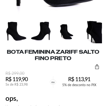
BOTA FEMININA ZARIFF SALTO
FINO PRETO
R$
299,00
R$
119,90
R$
113,91
ou
5x de
R$
23,98
5% de desconto no PIX
ops,