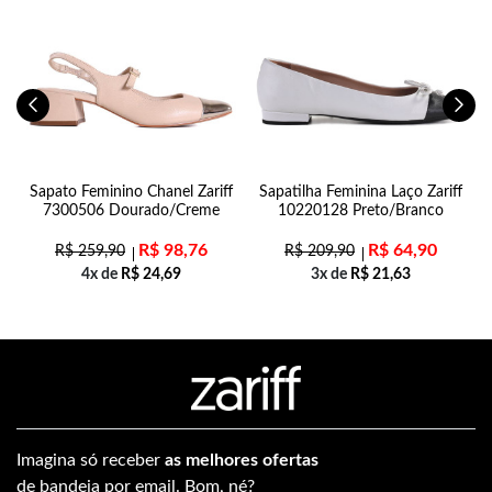
Sapato Feminino Chanel Zariff
Sapatilha Feminina Laço Zariff
7300506 Dourado/Creme
10220128 Preto/Branco
R$
98,76
R$
64,90
R$
259,90
R$
209,90
4x de
R$
24,69
3x de
R$
21,63
Imagina só receber
as melhores ofertas
de bandeja por email. Bom, né?