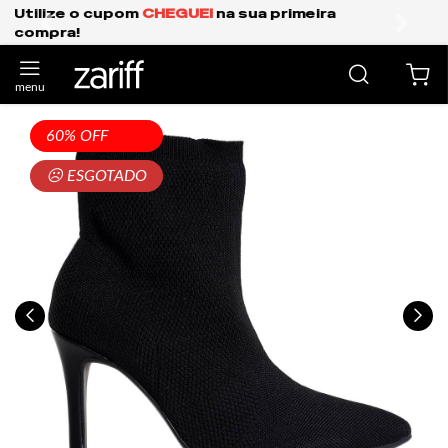
Frete Grátis Expresso para o Sul e São Paul
anterior
próxi
60% OFF
☹ ESGOTADO