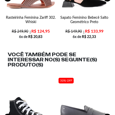
Rasteirinha Feminina Zariff 302.
Sapato Feminino Bebecê Salto
T
Whiski
Geométrico Preto
R$
124,95
R$
133,99
R$
249,90
R$
149,90
6x de
R$
20,83
6x de
R$
22,33
VOCÊ TAMBÉM PODE SE
INTERESSAR NO(S) SEGUINTE(S)
PRODUTO(S)
50% OFF