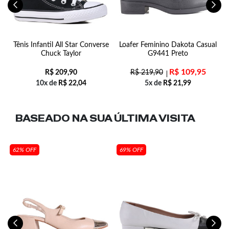
a
Tênis Infantil All Star Converse
Loafer Feminino Dakota Casual
S
Chuck Taylor
G9441 Preto
R$
109,95
R$
209,90
R$
219,90
10x de
R$
22,04
5x de
R$
21,99
BASEADO NA SUA
ÚLTIMA VISITA
62% OFF
69% OFF