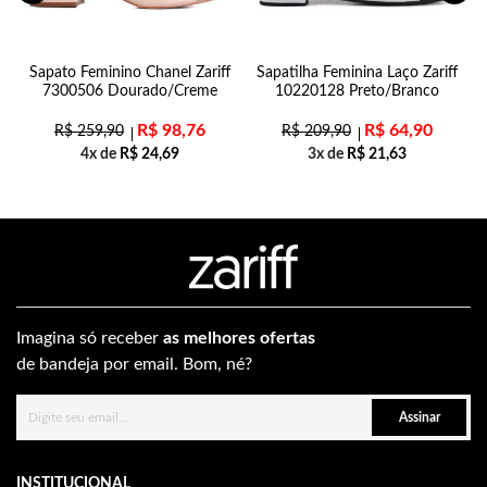
Sapato Feminino Chanel Zariff
Sapatilha Feminina Laço Zariff
7300506 Dourado/Creme
10220128 Preto/Branco
R$
98,76
R$
64,90
R$
259,90
R$
209,90
4x de
R$
24,69
3x de
R$
21,63
Imagina só receber
as melhores ofertas
de bandeja por email. Bom, né?
Assinar
INSTITUCIONAL