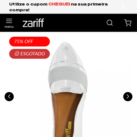
upom
CHEGUEI
na sua primeira
Frete Grátis E
anterior
próxi
75% OFF
☹ ESGOTADO