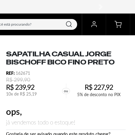
próximo
SAPATILHA CASUAL JORGE
BISCHOFF BICO FINO PRETO
REF:
162671
R$
299,90
R$
239,92
R$
227,92
ou
10x de
R$
25,19
5% de desconto no PIX
ops,
já vendemos todo o estoque!
Gostaria de ser avisado quando este produto chegar?