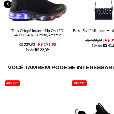
-
Tênis Ortopé Infantil Slip On LED
Bolsa Zariff Mia com Maxi
246000340230 Preto/Amarelo
R$
3
R$
499,90
R$
191,92
R$
239,90
10x de
R$
41,
9x de
R$
22,39
VOCÊ TAMBÉM PODE SE INTERESSAR N
40% OFF
10% OFF