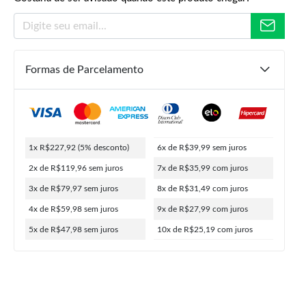
Formas de Parcelamento
R$
299,90
R$
239,92
R$
227,92
ou
10x de
R$
25,19
5% de desconto no PIX
1x R$227,92
(5% desconto)
6x de R$39,99
sem juros
2x de R$119,96
sem juros
7x de R$35,99
com juros
3x de R$79,97
sem juros
8x de R$31,49
com juros
4x de R$59,98
sem juros
9x de R$27,99
com juros
5x de R$47,98
sem juros
10x de R$25,19
com juros