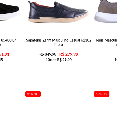
s 85400lBr
Sapatênis Zariff Masculino Casual 62102
Tênis Mascul
o
Preto
51,91
R$
279,99
R$
349,90
45
10x de
R$
29,40
1
83% OFF
53% OFF