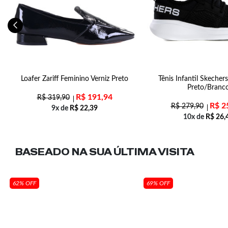
01
Loafer Zariff Feminino Verniz Preto
Tênis Infantil Skecher
Preto/Branc
R$
191,94
R$
319,90
R$
2
R$
279,90
9x de
R$
22,39
10x de
R$
26,
BASEADO NA SUA
ÚLTIMA VISITA
62% OFF
69% OFF