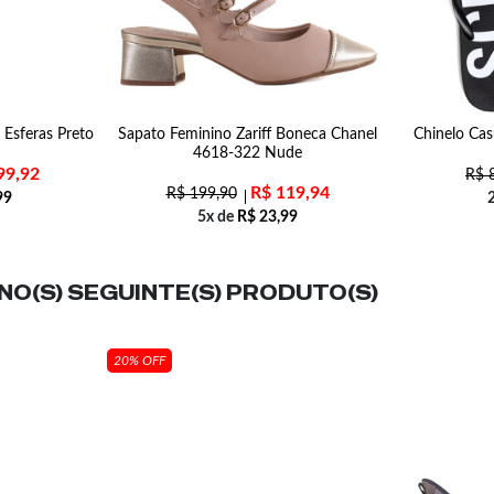
 Esferas Preto
Sapato Feminino Zariff Boneca Chanel
Chinelo Cas
4618-322 Nude
99,92
R$
8
R$
119,94
R$
199,90
99
5x de
R$
23,99
O(S) SEGUINTE(S) PRODUTO(S)
20% OFF