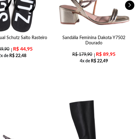
ual Schutz Salto Rasteiro
Sandália Feminina Dakota Y7502
Dourado
R$
44,95
9,90
R$
89,95
R$
179,90
2x de
R$
22,48
4x de
R$
22,49