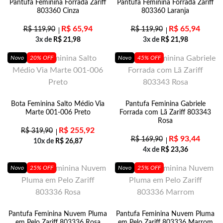
Pantufa Feminina Forrada Zariff
Pantufa Feminina Forrada Zariff
803360 Cinza
803360 Laranja
R$
65,94
R$
65,94
R$
119,90
R$
119,90
3x de
R$
21,98
3x de
R$
21,98
Novo
20% OFF
Novo
45% OFF
Bota Feminina Salto Médio Via
Pantufa Feminina Gabriele
Marte 001-006 Preto
Forrada com Lã Zariff 803343
Rosa
R$
255,92
R$
319,90
R$
93,44
R$
169,90
10x de
R$
26,87
4x de
R$
23,36
Novo
25% OFF
Novo
25% OFF
Pantufa Feminina Nuvem Pluma
Pantufa Feminina Nuvem Pluma
em Pelo Zariff 803336 Rosa
em Pelo Zariff 803336 Marrom