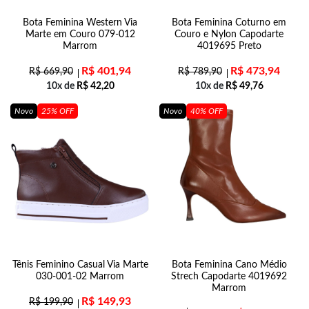
Bota Feminina Western Via
Bota Feminina Coturno em
Marte em Couro 079-012
Couro e Nylon Capodarte
Marrom
4019695 Preto
R$
401,94
R$
473,94
R$
669,90
R$
789,90
10x de
R$
42,20
10x de
R$
49,76
Novo
25% OFF
Novo
40% OFF
Tênis Feminino Casual Via Marte
Bota Feminina Cano Médio
030-001-02 Marrom
Strech Capodarte 4019692
Marrom
R$
149,93
R$
199,90