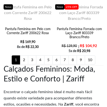
Novo
Novo
25% OFF
Pantufa Feminina em Pelo com
Pantufa Feminina Forrada com
Corrente Zariff 200622 Rosa
Laço Zariff 803339
Branco/Preto
R$
169,90
R$
104,92
R$
139,90
8x de
R$
22,30
5x de
R$
20,98
1
2
3
4
5
6
7
8
9
10
Calçados Femininos: Moda,
Estilo e Conforto | Zariff
Encontrar o calçado feminino ideal é muito mais fácil
quando existe variedade para acompanhar diferentes
estilos, ocasiões e necessidades. Na
Zariff
, você encontra