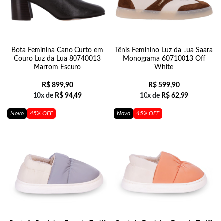
Bota Feminina Cano Curto em
Tênis Feminino Luz da Lua Saara
Couro Luz da Lua 80740013
Monograma 60710013 Off
Marrom Escuro
White
R$
899,90
R$
599,90
10x de
R$
94,49
10x de
R$
62,99
Novo
45% OFF
Novo
45% OFF