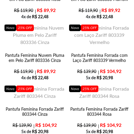
R$
89,92
R$
89,92
R$
119,90
R$
119,90
4x de
R$
22,48
4x de
R$
22,48
Novo
25% OFF
Novo
25% OFF
Pantufa Feminina Nuvem Pluma
Pantufa Feminina Forrada com
em Pelo Zariff 803336 Cinza
Laço Zariff 803339 Vermelho
R$
89,92
R$
104,92
R$
119,90
R$
139,90
4x de
R$
22,48
5x de
R$
20,98
Novo
25% OFF
Novo
25% OFF
Pantufa Feminina Forrada Zariff
Pantufa Feminina Forrada Zariff
803344 Cinza
803344 Rosa
R$
104,92
R$
104,92
R$
139,90
R$
139,90
5x de
R$
20,98
5x de
R$
20,98