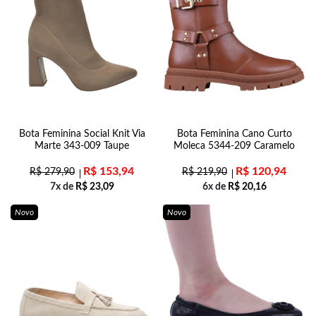
Bota Feminina Social Knit Via
Bota Feminina Cano Curto
Marte 343-009 Taupe
Moleca 5344-209 Caramelo
R$
153,94
R$
120,94
R$
279,90
R$
219,90
7x de
R$
23,09
6x de
R$
20,16
Novo
Novo