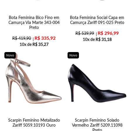
Bota Feminina Bico Fino em
Bota Feminina Social Capa em
Camurça Via Marte 343-004
Camurça Zariff 091-025 Preto
Preto
R$
296,99
R$
539,99
R$
335,92
R$
419,90
10x de
R$
31,18
10x de
R$
35,27
Novo
Novo
Scarpin Feminino Metalizado
Scarpin Feminino Solado
Zariff 5059.10193 Ouro
Vermelho Zariff 5209.11098
Preto