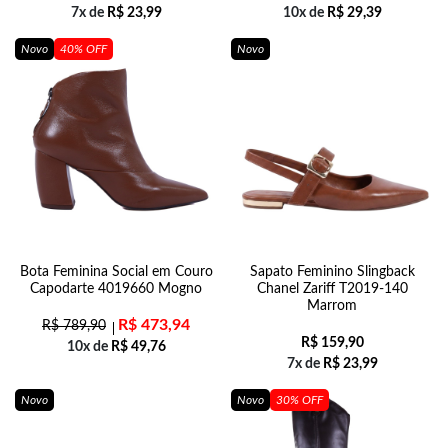
7x de
R$
23,99
10x de
R$
29,39
Novo
40% OFF
Novo
Bota Feminina Social em Couro
Sapato Feminino Slingback
Capodarte 4019660 Mogno
Chanel Zariff T2019-140
Marrom
R$
473,94
R$
789,90
R$
159,90
10x de
R$
49,76
7x de
R$
23,99
Novo
Novo
30% OFF