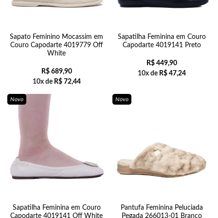
Sapato Feminino Mocassim em
Sapatilha Feminina em Couro
Couro Capodarte 4019779 Off
Capodarte 4019141 Preto
White
R$
449,90
R$
689,90
10x de
R$
47,24
10x de
R$
72,44
Novo
Novo
Sapatilha Feminina em Couro
Pantufa Feminina Peluciada
Capodarte 4019141 Off White
Pegada 266013-01 Branco