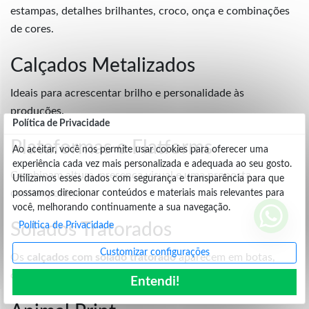
estampas, detalhes brilhantes, croco, onça e combinações
de cores.
Calçados Metalizados
Ideais para acrescentar brilho e personalidade às
produções.
Política de Privacidade
Plataformas e Flatforms
Ao aceitar, você nos permite usar cookies para oferecer uma
experiência cada vez mais personalizada e adequada ao seu gosto.
Combinam altura, presença visual e uma proposta
Utilizamos esses dados com segurança e transparência para que
contemporânea.
possamos direcionar conteúdos e materiais mais relevantes para
você, melhorando continuamente a sua navegação.
Solados Tratorados
Política de Privacidade
Customizar configurações
Os
calçados com solado tratorado
aparecem em botas,
coturnos, sapatos e outros modelos com visual marcante.
Entendi!