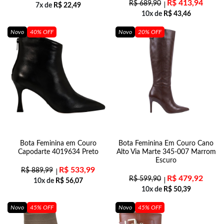
R$
413,94
R$
689,90
7x de
R$
22,49
10x de
R$
43,46
Novo
40% OFF
Novo
20% OFF
Bota Feminina em Couro
Bota Feminina Em Couro Cano
Capodarte 4019634 Preto
Alto Via Marte 345-007 Marrom
Escuro
R$
533,99
R$
889,99
R$
479,92
R$
599,90
10x de
R$
56,07
10x de
R$
50,39
Novo
45% OFF
Novo
45% OFF