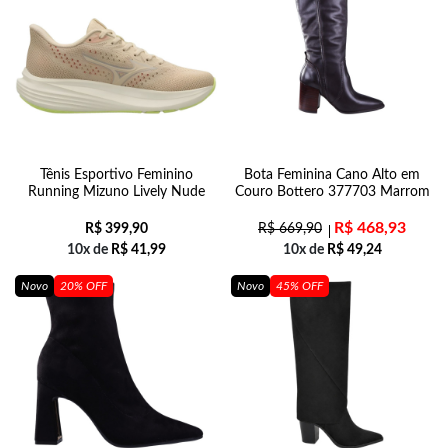
Tênis Esportivo Feminino
Bota Feminina Cano Alto em
Running Mizuno Lively Nude
Couro Bottero 377703 Marrom
R$
468,93
R$
399,90
R$
669,90
10x de
R$
41,99
10x de
R$
49,24
Novo
20% OFF
Novo
45% OFF