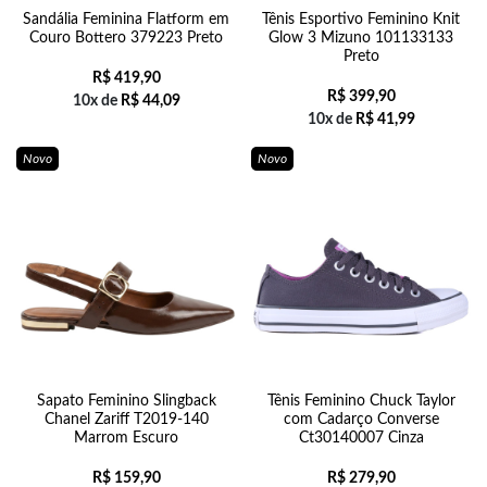
Sandália Feminina Flatform em
Tênis Esportivo Feminino Knit
Couro Bottero 379223 Preto
Glow 3 Mizuno 101133133
Preto
R$
419,90
R$
399,90
10x de
R$
44,09
10x de
R$
41,99
Novo
Novo
Sapato Feminino Slingback
Tênis Feminino Chuck Taylor
Chanel Zariff T2019-140
com Cadarço Converse
Marrom Escuro
Ct30140007 Cinza
R$
159,90
R$
279,90