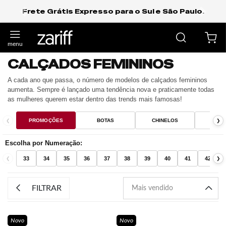
Frete Grátis Expresso para o Sul e São Paulo.
anterior
próxi
CALÇADOS FEMININOS
A cada ano que passa, o número de modelos de calçados femininos
aumenta. Sempre é lançado uma tendência nova e praticamente todas
as mulheres querem estar dentro das trends mais famosas!
❮
PROMOÇÕES
BOTAS
CHINELOS
LOA
❯
Escolha por Numeração:
33
34
35
36
37
38
39
40
41
42
❮
❯
FILTRAR
Novo
Novo