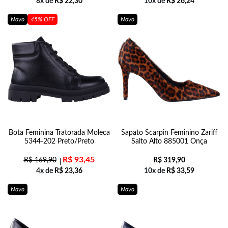
8x de
R$
22,30
10x de
R$
26,24
Novo
45% OFF
Novo
Bota Feminina Tratorada Moleca
Sapato Scarpin Feminino Zariff
5344-202 Preto/Preto
Salto Alto 885001 Onça
R$
93,45
R$
169,90
R$
319,90
4x de
R$
23,36
10x de
R$
33,59
Novo
Novo