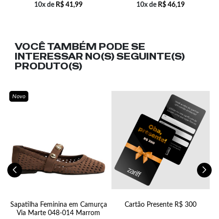
10x de
R$
41,99
10x de
R$
46,19
VOCÊ TAMBÉM PODE SE
INTERESSAR NO(S) SEGUINTE(S)
PRODUTO(S)
Novo
ne
Sapatilha Feminina em Camurça
Cartão Presente R$ 300
Via Marte 048-014 Marrom