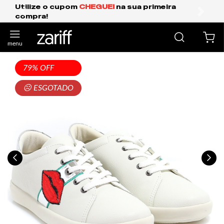
m
CHEGUEI
na sua primeira
Frete Grátis Expr
anterior
próxi
79% OFF
☹ ESGOTADO