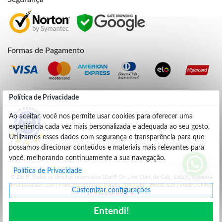
Formas de Pagamento
Credibilidade
Política de Privacidade
Ao aceitar, você nos permite usar cookies para oferecer uma
experiência cada vez mais personalizada e adequada ao seu gosto.
4.9
Utilizamos esses dados com segurança e transparência para que
possamos direcionar conteúdos e materiais mais relevantes para
você, melhorando continuamente a sua navegação.
Política de Privacidade
© Zariff. Todos os direitos reservados (Zariff On Line Com. de Calç. Ltda.) | Travessa
Frei Deodato, 230 | Francisco Beltrão | Parana - PR | CEP: 85601-620 | Brasil | CNPJ:
Customizar configurações
19.662.102/0001-09
Entendi!