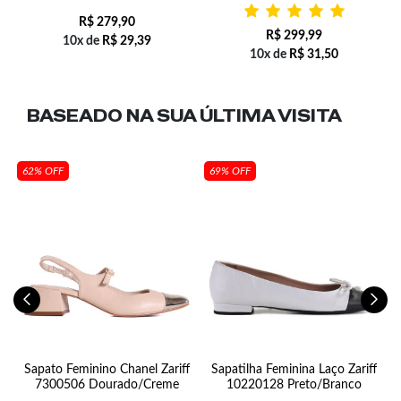
R$
279,90
R$
299,99
10x de
R$
29,39
10x de
R$
31,50
BASEADO NA SUA
ÚLTIMA VISITA
62% OFF
69% OFF
n
Sapato Feminino Chanel Zariff
Sapatilha Feminina Laço Zariff
7300506 Dourado/Creme
10220128 Preto/Branco