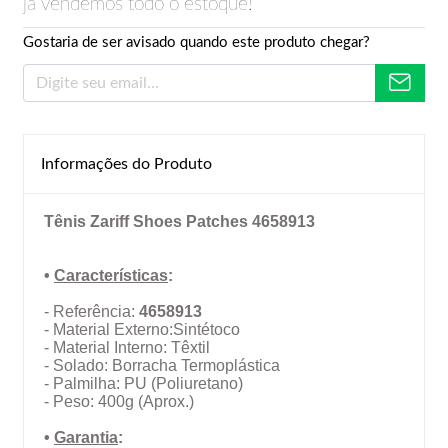
já vendemos todo o estoque!
Gostaria de ser avisado quando este produto chegar?
Informações do Produto
Tênis Zariff Shoes Patches 4658913
•
Características
:
- Referência:
4658913
- Material Externo:Sintétoco
- Material Interno: Têxtil
- Solado: Borracha Termoplástica
- Palmilha: PU (Poliuretano)
- Peso: 400g (Aprox.)
•
Garantia
: