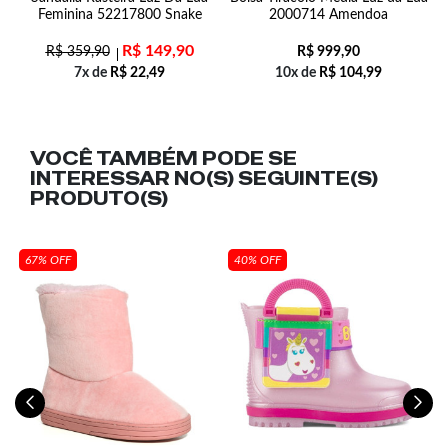
Feminina 52217800 Snake
2000714 Amendoa
R$
149,90
R$
359,90
R$
999,90
7x de
R$
22,49
10x de
R$
104,99
VOCÊ TAMBÉM PODE SE
INTERESSAR NO(S) SEGUINTE(S)
PRODUTO(S)
67% OFF
40% OFF