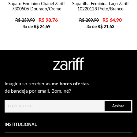
Sapato Feminino Chanel Zariff
Sapatilha Feminina Laço Zariff
T
7300506 Dourado/Creme
10220128 Preto/Branco
R$
98,76
R$
64,90
R$
259,90
R$
209,90
4x de
R$
24,69
3x de
R$
21,63
Imagina só receber
as melhores ofertas
de bandeja por email. Bom, né?
Assinar
INSTITUCIONAL