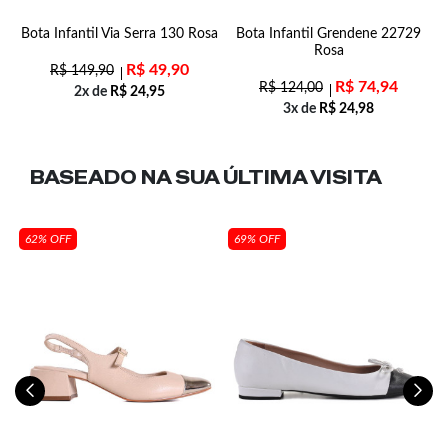
d
Bota Infantil Via Serra 130 Rosa
Bota Infantil Grendene 22729
Rosa
R$
49,90
R$
149,90
R$
74,94
R$
124,00
2x de
R$
24,95
3x de
R$
24,98
BASEADO NA SUA
ÚLTIMA VISITA
62% OFF
69% OFF