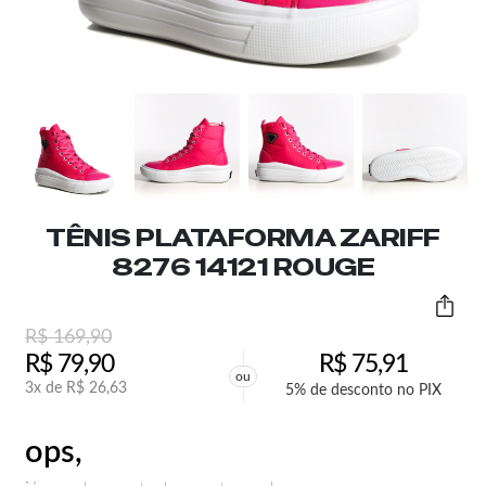
TÊNIS PLATAFORMA ZARIFF
8276 14121 ROUGE
R$
169,90
R$
79,90
R$
75,91
ou
3x de
R$
26,63
5% de desconto no PIX
ops,