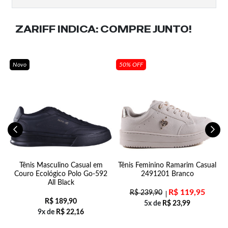
ZARIFF INDICA:
COMPRE JUNTO!
Novo
50% OFF
0-
Tênis Masculino Casual em
Tênis Feminino Ramarim Casual
M
Couro Ecológico Polo Go-592
2491201 Branco
All Black
R$
119,95
R$
239,90
R$
189,90
5x de
R$
23,99
9x de
R$
22,16