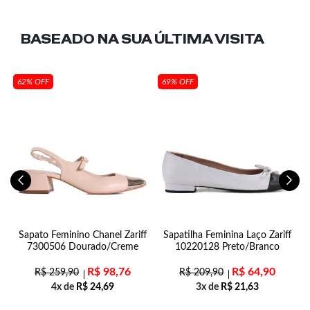
BASEADO NA SUA
ÚLTIMA VISITA
62% OFF
69% OFF
n
Sapato Feminino Chanel Zariff
Sapatilha Feminina Laço Zariff
7300506 Dourado/Creme
10220128 Preto/Branco
R$
98,76
R$
64,90
R$
259,90
R$
209,90
4x de
R$
24,69
3x de
R$
21,63