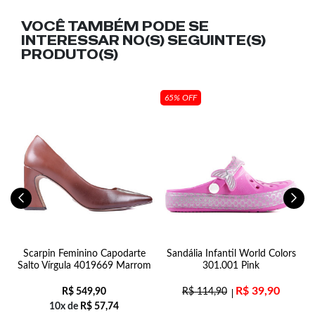
VOCÊ TAMBÉM PODE SE
INTERESSAR NO(S) SEGUINTE(S)
PRODUTO(S)
65% OFF
o
Scarpin Feminino Capodarte
Sandália Infantil World Colors
Salto Vírgula 4019669 Marrom
301.001 Pink
R$
39,90
R$
549,90
R$
114,90
10x de
R$
57,74