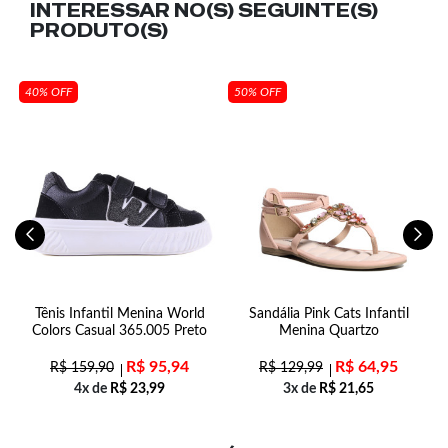
INTERESSAR NO(S) SEGUINTE(S)
PRODUTO(S)
40% OFF
50% OFF
-
Tênis Infantil Menina World
Sandália Pink Cats Infantil
Colors Casual 365.005 Preto
Menina Quartzo
R$
95,94
R$
64,95
R$
159,90
R$
129,99
4x de
R$
23,99
3x de
R$
21,65