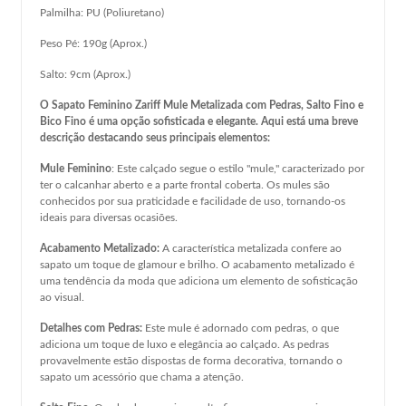
Palmilha: PU (Poliuretano)
Peso Pé: 190g (Aprox.)
Salto: 9cm (Aprox.)
O Sapato Feminino Zariff Mule Metalizada com Pedras, Salto Fino e
Bico Fino é uma opção sofisticada e elegante. Aqui está uma breve
descrição destacando seus principais elementos:
Mule Feminino
: Este calçado segue o estilo "mule," caracterizado por
ter o calcanhar aberto e a parte frontal coberta. Os mules são
conhecidos por sua praticidade e facilidade de uso, tornando-os
ideais para diversas ocasiões.
Acabamento Metalizado:
A característica metalizada confere ao
sapato um toque de glamour e brilho. O acabamento metalizado é
uma tendência da moda que adiciona um elemento de sofisticação
ao visual.
Detalhes com Pedras:
Este mule é adornado com pedras, o que
adiciona um toque de luxo e elegância ao calçado. As pedras
provavelmente estão dispostas de forma decorativa, tornando o
sapato um acessório que chama a atenção.