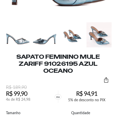
SAPATO FEMININO MULE
ZARIFF 91026195 AZUL
OCEANO
R$
189,90
R$
99,90
R$
94,91
ou
4x de
R$
24,98
5% de desconto no PIX
Tamanho
Quantidade