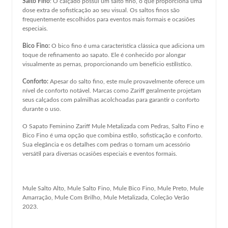
Salto Fino
: O calçado possui um salto fino, o que proporciona uma
dose extra de sofisticação ao seu visual. Os saltos finos são
frequentemente escolhidos para eventos mais formais e ocasiões
especiais.
Bico Fino:
O bico fino é uma característica clássica que adiciona um
toque de refinamento ao sapato. Ele é conhecido por alongar
visualmente as pernas, proporcionando um benefício estilístico.
Conforto:
Apesar do salto fino, este mule provavelmente oferece um
nível de conforto notável. Marcas como Zariff geralmente projetam
seus calçados com palmilhas acolchoadas para garantir o conforto
durante o uso.
O Sapato Feminino Zariff Mule Metalizada com Pedras, Salto Fino e
Bico Fino é uma opção que combina estilo, sofisticação e conforto.
Sua elegância e os detalhes com pedras o tornam um acessório
versátil para diversas ocasiões especiais e eventos formais.
Mule Salto Alto, Mule Salto Fino, Mule Bico Fino, Mule Preto, Mule
Amarração, Mule Com Brilho, Mule Metalizada, Coleção Verão
2023.