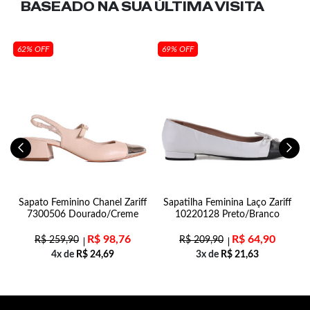
BASEADO NA SUA
ÚLTIMA VISITA
62% OFF
69% OFF
al
Sapato Feminino Chanel Zariff
Sapatilha Feminina Laço Zariff
7300506 Dourado/Creme
10220128 Preto/Branco
R$
98,76
R$
64,90
R$
259,90
R$
209,90
4x de
R$
24,69
3x de
R$
21,63