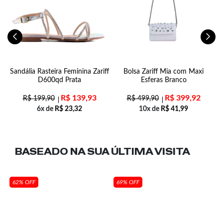
s
Sandália Rasteira Feminina Zariff
Bolsa Zariff Mia com Maxi
D600qd Prata
Esferas Branco
R$
139,93
R$
399,92
R$
199,90
R$
499,90
6x de
R$
23,32
10x de
R$
41,99
BASEADO NA SUA
ÚLTIMA VISITA
62% OFF
69% OFF