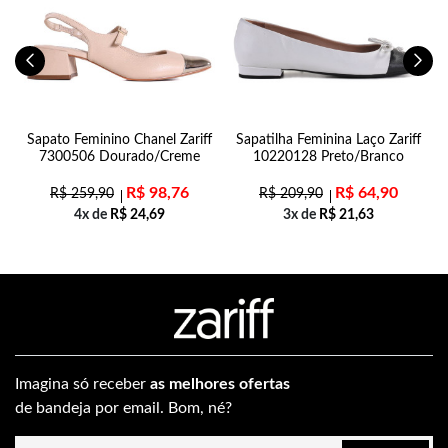
al
Sapato Feminino Chanel Zariff
Sapatilha Feminina Laço Zariff
7300506 Dourado/Creme
10220128 Preto/Branco
R$
98,76
R$
64,90
R$
259,90
R$
209,90
4x de
R$
24,69
3x de
R$
21,63
Imagina só receber
as melhores ofertas
de bandeja por email. Bom, né?