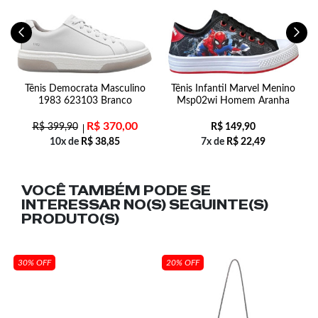
Tênis Democrata Masculino
Tênis Infantil Marvel Menino
o
1983 623103 Branco
Msp02wi Homem Aranha
R$
370,00
R$
399,90
R$
149,90
10x de
R$
38,85
7x de
R$
22,49
VOCÊ TAMBÉM PODE SE
INTERESSAR NO(S) SEGUINTE(S)
PRODUTO(S)
30% OFF
20% OFF