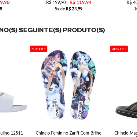
9,90
R$
119,94
R$
199,90
R$
40
8
5x de
R$
23,99
1
O(S) SEGUINTE(S) PRODUTO(S)
60% OFF
40% OFF
culino 12511
Chinelo Feminino Zariff Com Brilho
Chinelo Ma