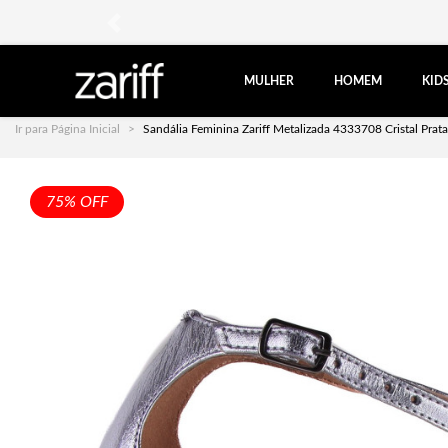
anterior
MULHER
HOMEM
KID
Ir para Página Inicial
Sandália Feminina Zariff Metalizada 4333708 Cristal Prata
75% OFF