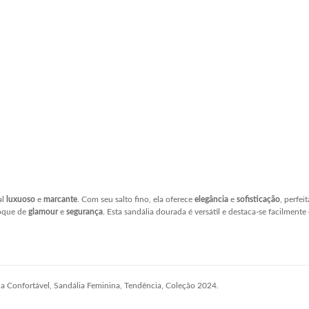
al
luxuoso
e
marcante
. Com seu salto fino, ela oferece
elegância
e
sofisticação
, perfei
toque de
glamour
e
segurança
. Esta sandália dourada é versátil e destaca-se facilme
ina Confortável, Sandália Feminina, Tendência, Coleção 2024.