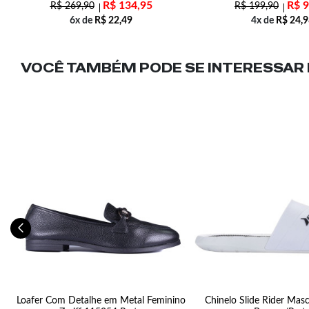
R$
134,95
R$
9
R$
269,90
R$
199,90
6x de
R$
22,49
4x de
R$
24,9
VOCÊ TAMBÉM PODE SE INTERESSAR N
Loafer Com Detalhe em Metal Feminino
Chinelo Slide Rider Mas