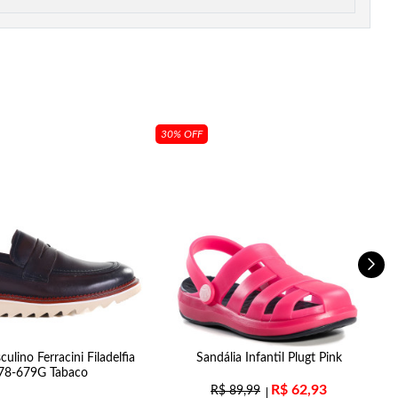
30% OFF
ulino Ferracini Filadelfia
Sandália Infantil Plugt Pink
78-679G Tabaco
R$
62,93
R$
89,99