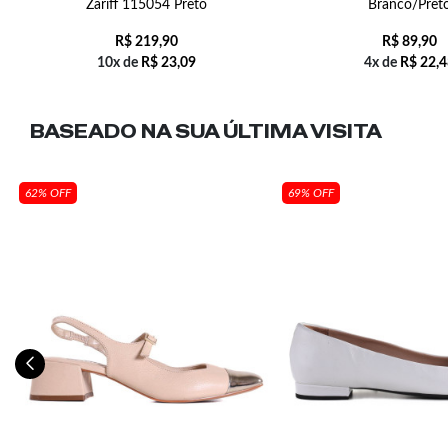
Zariff 115054 Preto
Branco/Pret
R$
219,90
R$
89,90
10x de
R$
23,09
4x de
R$
22,4
BASEADO NA SUA
ÚLTIMA VISITA
62% OFF
69% OFF