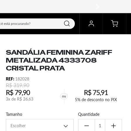
próximo
SANDÁLIA FEMININA ZARIFF
METALIZADA 4333708
CRISTAL PRATA
REF:
182028
R$
319,90
R$
79,90
R$
75,91
ou
3x de
R$
26,63
5% de desconto no PIX
Tamanho
Quantidade