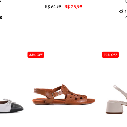
o
R$
25,99
R$
64,99
R$
1
8
83% OFF
53% OFF