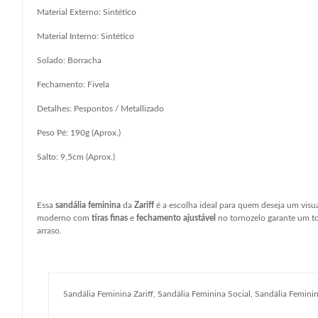
Material Externo: Sintético
Material Interno: Sintético
Solado: Borracha
Fechamento: Fivela
Detalhes: Pespontos / Metallizado
Peso Pé: 190g (Aprox.)
Salto: 9,5cm (Aprox.)
Essa
sandália feminina
da
Zariff
é a escolha ideal para quem deseja um visu
moderno com
tiras finas
e
fechamento ajustável
no tornozelo garante um 
arraso.
Sandália Feminina Zariff, Sandália Feminina Social, Sandália Femin