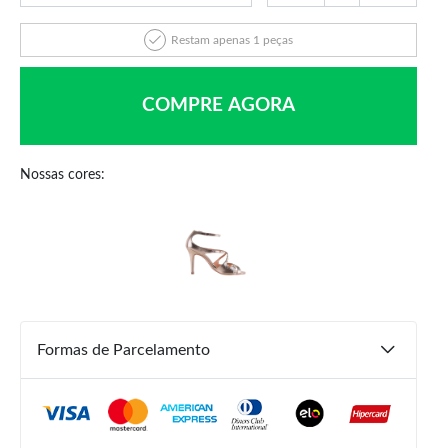
Restam apenas 1 peças
COMPRE AGORA
Nossas cores:
R$
319,90
R$
79,90
R$
75,91
ou
3x de
R$
26,63
5% de desconto no PIX
Formas de Parcelamento
COMPRAR