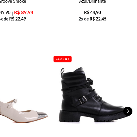
Groove Smoke
Azul/Brilhante
R$
89,94
49,90
R$
44,90
4x de
R$
22,49
2x de
R$
22,45
74% OFF
S