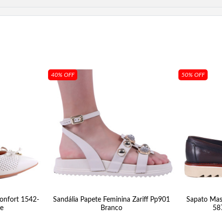
40% OFF
50% OFF
Confort 1542-
Sandália Papete Feminina Zariff Pp901
Sapato Masc
e
Branco
58