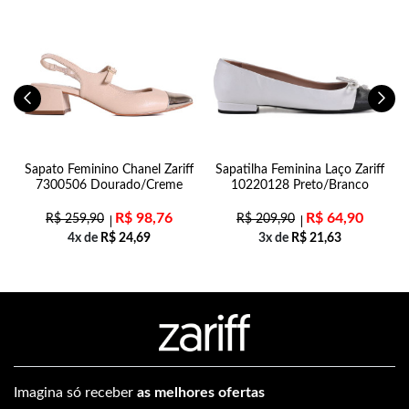
n
Sapato Feminino Chanel Zariff
Sapatilha Feminina Laço Zariff
7300506 Dourado/Creme
10220128 Preto/Branco
R$
98,76
R$
64,90
R$
259,90
R$
209,90
4x de
R$
24,69
3x de
R$
21,63
Imagina só receber
as melhores ofertas