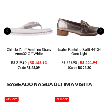
Chinelo Zariff Feminino Strass
Loafer Feminino Zariff 44104
S
Amm02 Off White
Ouro Light
R$
153,93
R$
221,94
R$
219,90
R$
369,90
7x de
R$
23,09
10x de
R$
23,30
BASEADO NA SUA
ÚLTIMA VISITA
62% OFF
69% OFF