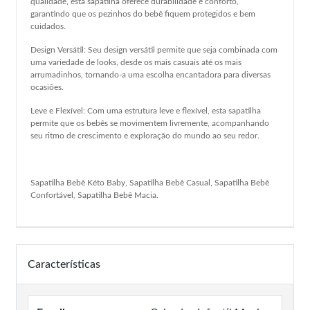
qualidade, esta sapatilha oferece durabilidade e conforto,
garantindo que os pezinhos do bebê fiquem protegidos e bem
cuidados.
Design Versátil: Seu design versátil permite que seja combinada com
uma variedade de looks, desde os mais casuais até os mais
arrumadinhos, tornando-a uma escolha encantadora para diversas
ocasiões.
Leve e Flexível: Com uma estrutura leve e flexível, esta sapatilha
permite que os bebês se movimentem livremente, acompanhando
seu ritmo de crescimento e exploração do mundo ao seu redor.
Sapatilha Bebê Kéto Baby, Sapatilha Bebê Casual, Sapatilha Bebê
Confortável, Sapatilha Bebê Macia.
Características