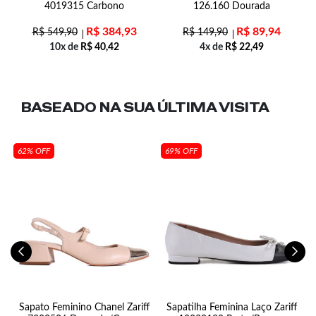
01
4019315 Carbono
126.160 Dourada
R$
384,93
R$
89,94
R$
549,90
R$
149,90
10x de
R$
40,42
4x de
R$
22,49
BASEADO NA SUA
ÚLTIMA VISITA
62% OFF
69% OFF
0-
Sapato Feminino Chanel Zariff
Sapatilha Feminina Laço Zariff