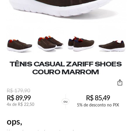
TÊNIS CASUAL ZARIFF SHOES
COURO MARROM
R$
179,90
R$
89,99
R$
85,49
ou
4x de
R$
22,50
5% de desconto no PIX
ops,