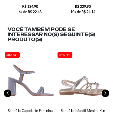
R$
134,90
R$
229,90
6x de
R$
22,48
10x de
R$
24,14
VOCÊ TAMBÉM PODE SE
INTERESSAR NO(S) SEGUINTE(S)
PRODUTO(S)
30% OFF
40% OFF
Sandália Capodarte Feminina
Sandália Infantil Menina Klin
C