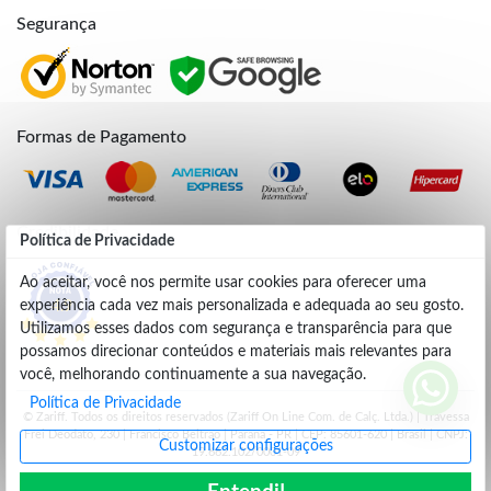
Segurança
Formas de Pagamento
Credibilidade
Política de Privacidade
Ao aceitar, você nos permite usar cookies para oferecer uma
experiência cada vez mais personalizada e adequada ao seu gosto.
4.9
Utilizamos esses dados com segurança e transparência para que
possamos direcionar conteúdos e materiais mais relevantes para
você, melhorando continuamente a sua navegação.
Política de Privacidade
© Zariff. Todos os direitos reservados (Zariff On Line Com. de Calç. Ltda.) | Travessa
Frei Deodato, 230 | Francisco Beltrão | Parana - PR | CEP: 85601-620 | Brasil | CNPJ:
Customizar configurações
19.662.102/0001-09