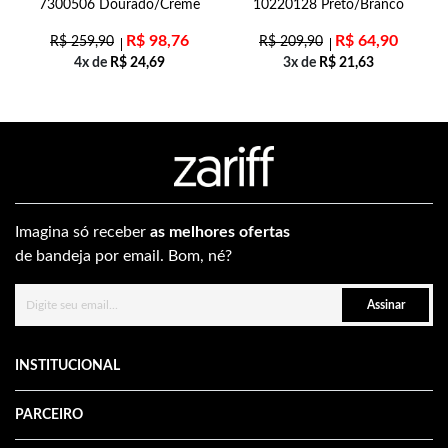
7300506 Dourado/Creme
10220128 Preto/Branco
R$
98,76
R$
64,90
R$
259,90
R$
209,90
4x de
R$
24,69
3x de
R$
21,63
Imagina só receber
as melhores ofertas
de bandeja por email. Bom, né?
Assinar
INSTITUCIONAL
PARCEIRO