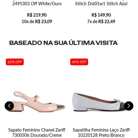
t
2495303 Off White/Ouro
Stitch Dst01w1 Stitch Azul
R$
219,90
R$
149,90
10x de
R$
23,09
7x de
R$
22,49
BASEADO NA SUA
ÚLTIMA VISITA
62% OFF
69% OFF
Sapato Feminino Chanel Zariff
Sapatilha Feminina Laço Zariff
7300506 Dourado/Creme
10220128 Preto/Branco