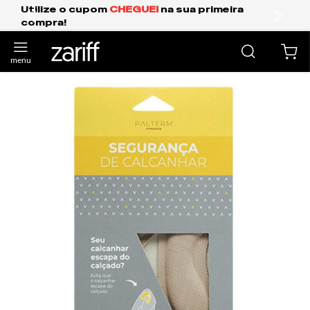
upom
CHEGUEI
na sua primeira
Frete Grátis E
anterior
próxi