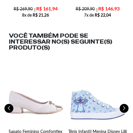
R$
161,94
R$
146,93
R$
269,90
R$
209,90
8x de
R$
21,26
7x de
R$
22,04
VOCÊ TAMBÉM PODE SE
INTERESSAR NO(S) SEGUINTE(S)
PRODUTO(S)
Sapato Feminino Comfortflex
Tênis Infantil Menina Disney Lilli