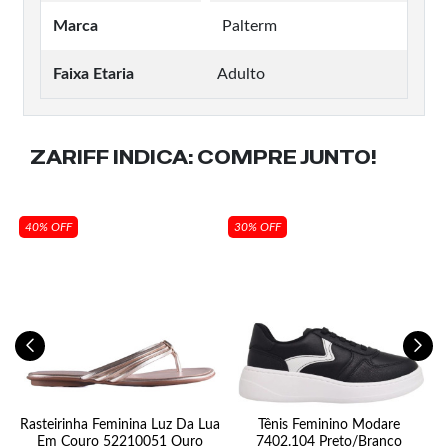
Marca
Palterm
Faixa Etaria
Adulto
ZARIFF INDICA:
COMPRE JUNTO!
40% OFF
30% OFF
Rasteirinha Feminina Luz Da Lua
Tênis Feminino Modare
T
Em Couro 52210051 Ouro
7402.104 Preto/Branco