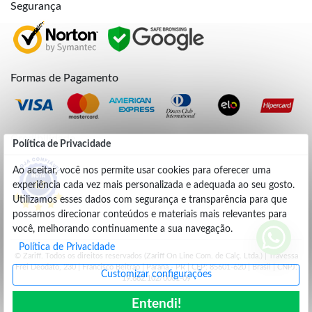
Segurança
Formas de Pagamento
Credibilidade
Política de Privacidade
Ao aceitar, você nos permite usar cookies para oferecer uma
experiência cada vez mais personalizada e adequada ao seu gosto.
4.9
Utilizamos esses dados com segurança e transparência para que
possamos direcionar conteúdos e materiais mais relevantes para
você, melhorando continuamente a sua navegação.
Política de Privacidade
© Zariff. Todos os direitos reservados (Zariff On Line Com. de Calç. Ltda.) | Travessa
Frei Deodato, 230 | Francisco Beltrão | Parana - PR | CEP: 85601-620 | Brasil | CNPJ:
Customizar configurações
19.662.102/0001-09
Entendi!