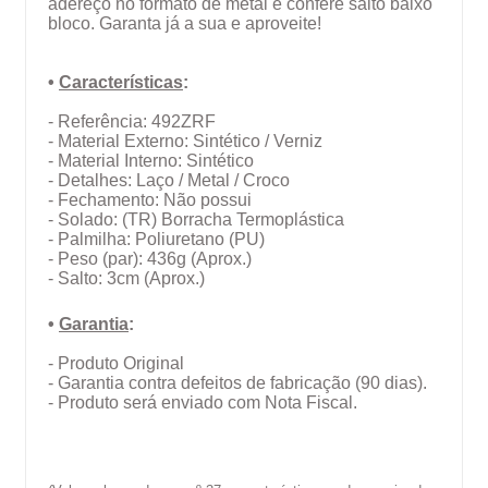
adereço no formato de metal e confere salto baixo
bloco. Garanta já a sua e aproveite!
•
Características
:
- Referência: 492ZRF
- Material Externo: Sintético / Verniz
- Material Interno: Sintético
- Detalhes: Laço / Metal / Croco
- Fechamento: Não possui
- Solado:
(TR)
Borracha Termoplástica
- Palmilha: Poliuretano (PU)
- Peso (par): 436g (Aprox.)
- Salto: 3cm (Aprox.)
•
Garantia
:
- Produto Original
- Garantia contra defeitos de fabricação (90 dias).
- Produto será enviado com Nota Fiscal.