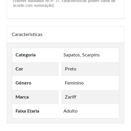
(Valores baseados no nº 37, características podem variar de
acordo com numeração)
Características
Categoria
Sapatos, Scarpins
Cor
Preto
Gênero
Feminino
Marca
Zariff
Faixa Etaria
Adulto