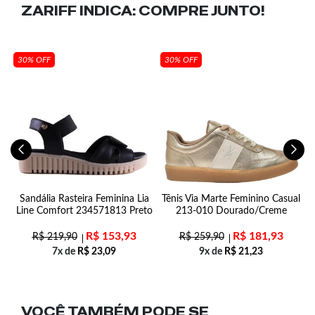
ZARIFF INDICA:
COMPRE JUNTO!
30% OFF
30% OFF
m
Sandália Rasteira Feminina Lia
Tênis Via Marte Feminino Casual
e
Line Comfort 234571813 Preto
213-010 Dourado/Creme
R$
153,93
R$
181,93
R$
219,90
R$
259,90
7x de
R$
23,09
9x de
R$
21,23
VOCÊ TAMBÉM PODE SE