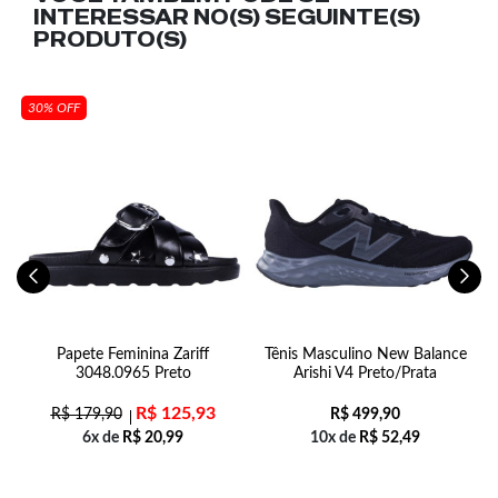
INTERESSAR NO(S) SEGUINTE(S)
PRODUTO(S)
30% OFF
i
Papete Feminina Zariff
Tênis Masculino New Balance
3048.0965 Preto
Arishi V4 Preto/Prata
or
R$
125,93
R$
179,90
R$
499,90
6x de
R$
20,99
10x de
R$
52,49