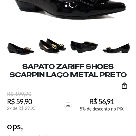
SAPATO ZARIFF SHOES
SCARPIN LAÇO METAL PRETO
R$
199,90
R$
59,90
R$
56,91
ou
2x de
R$
29,95
5% de desconto no PIX
ops,