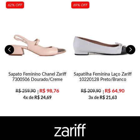
62% OFF
69% OFF
Sapato Feminino Chanel Zariff
Sapatilha Feminina Laço Zariff
7300506 Dourado/Creme
10220128 Preto/Branco
R$
98,76
R$
64,90
R$
259,90
R$
209,90
4x de
R$
24,69
3x de
R$
21,63