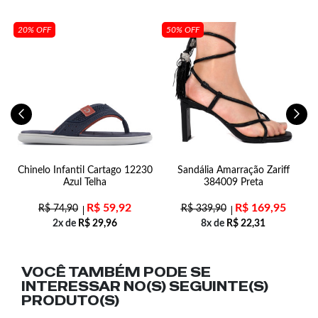
20% OFF
50% OFF
Chinelo Infantil Cartago 12230
Sandália Amarração Zariff
Azul Telha
384009 Preta
R$
59,92
R$
169,95
R$
74,90
R$
339,90
2x de
R$
29,96
8x de
R$
22,31
VOCÊ TAMBÉM PODE SE
INTERESSAR NO(S) SEGUINTE(S)
PRODUTO(S)