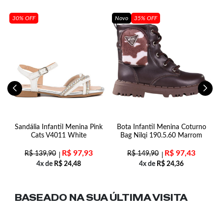
30% OFF
Novo
35% OFF
to
Sandália Infantil Menina Pink
Bota Infantil Menina Coturno
Cats V4011 White
Bag Nilqi 190.5.60 Marrom
R$
97,93
R$
97,43
R$
139,90
R$
149,90
4x de
R$
24,48
4x de
R$
24,36
BASEADO NA SUA
ÚLTIMA VISITA