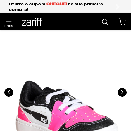
GUEI
na sua primeira
Frete Grátis Expresso
anterior
próxi