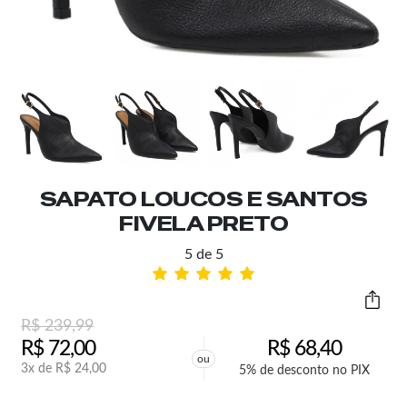
SAPATO LOUCOS E SANTOS
FIVELA PRETO
5 de 5
R$
239,99
R$
72,00
R$
68,40
ou
3x de
R$
24,00
5% de desconto no PIX