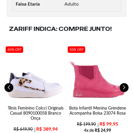
Faixa Etaria
Adulto
ZARIFF INDICA:
COMPRE JUNTO!
40% OFF
50% OFF
a
Tênis Feminino Colcci Originals
Bota Infantil Menina Grendene
L
Casual 8090100058 Branco
Acompanha Bolsa 23074 Rosa
Onça
R$
99,95
R$
199,90
R$
389,94
R$
649,90
4x de
R$
24,99