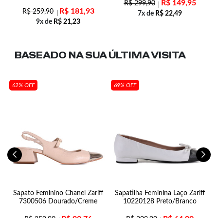
R$
149,95
R$
299,90
R$
181,93
R$
259,90
7x de
R$
22,49
9x de
R$
21,23
BASEADO NA SUA
ÚLTIMA VISITA
62% OFF
69% OFF
n
Sapato Feminino Chanel Zariff
Sapatilha Feminina Laço Zariff
7300506 Dourado/Creme
10220128 Preto/Branco