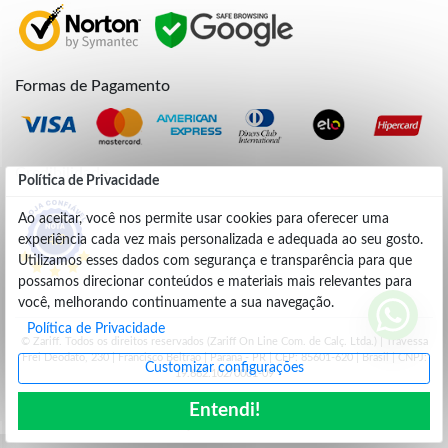
Formas de Pagamento
Credibilidade
Política de Privacidade
Ao aceitar, você nos permite usar cookies para oferecer uma
experiência cada vez mais personalizada e adequada ao seu gosto.
4.9
Utilizamos esses dados com segurança e transparência para que
possamos direcionar conteúdos e materiais mais relevantes para
você, melhorando continuamente a sua navegação.
Política de Privacidade
© Zariff. Todos os direitos reservados (Zariff On Line Com. de Calç. Ltda.) | Travessa
Frei Deodato, 230 | Francisco Beltrão | Parana - PR | CEP: 85601-620 | Brasil | CNPJ:
Customizar configurações
19.662.102/0001-09
Entendi!