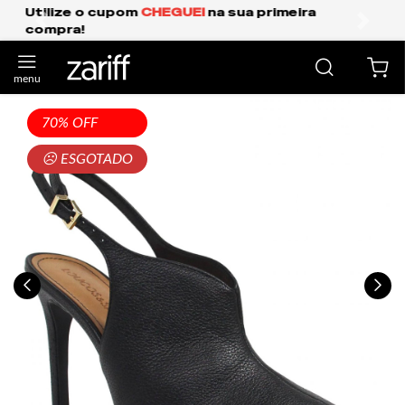
Frete Grátis Expresso para o Sul e São Paulo.
anterior
próxi
70% OFF
☹ ESGOTADO