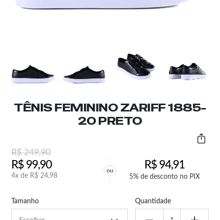
TÊNIS FEMININO ZARIFF 1885-
20 PRETO
R$
249,90
R$
99,90
R$
94,91
ou
4x de
R$
24,98
5% de desconto no PIX
Tamanho
Quantidade