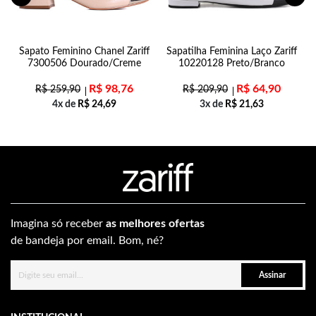
Sapato Feminino Chanel Zariff
Sapatilha Feminina Laço Zariff
7300506 Dourado/Creme
10220128 Preto/Branco
R$
98,76
R$
64,90
R$
259,90
R$
209,90
4x de
R$
24,69
3x de
R$
21,63
Imagina só receber
as melhores ofertas
de bandeja por email. Bom, né?
Assinar