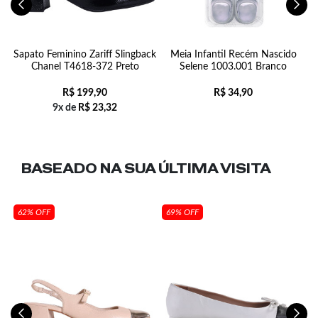
Sapato Feminino Zariff Slingback
Meia Infantil Recém Nascido
S
Chanel T4618-372 Preto
Selene 1003.001 Branco
R$
199,90
R$
34,90
9x de
R$
23,32
BASEADO NA SUA
ÚLTIMA VISITA
62% OFF
69% OFF