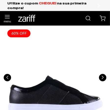
Frete Grátis Expresso para o Sul e São Paul
anterior
próxi
60% OFF