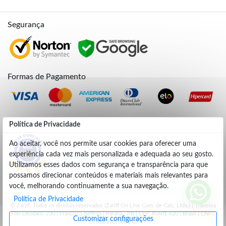
Segurança
Formas de Pagamento
Credibilidade
Política de Privacidade
Ao aceitar, você nos permite usar cookies para oferecer uma
experiência cada vez mais personalizada e adequada ao seu gosto.
4.9
Utilizamos esses dados com segurança e transparência para que
possamos direcionar conteúdos e materiais mais relevantes para
você, melhorando continuamente a sua navegação.
Política de Privacidade
© Zariff. Todos os direitos reservados (Zariff On Line Com. de Calç. Ltda.) | Travessa
Frei Deodato, 230 | Francisco Beltrão | Parana - PR | CEP: 85601-620 | Brasil | CNPJ:
Customizar configurações
19.662.102/0001-09