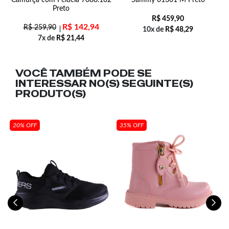
Preto
R$
459,90
R$
142,94
R$
259,90
10x de
R$
48,29
7x de
R$
21,44
VOCÊ TAMBÉM PODE SE
INTERESSAR NO(S) SEGUINTE(S)
PRODUTO(S)
20% OFF
35% OFF