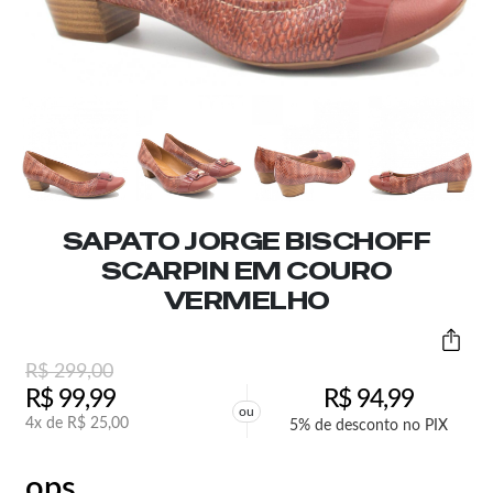
SAPATO JORGE BISCHOFF
SCARPIN EM COURO
VERMELHO
R$
299,00
R$
99,99
R$
94,99
ou
4x de
R$
25,00
5% de desconto no PIX
ops,