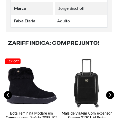
Marca
Jorge Bischoff
Faixa Etaria
Adulto
ZARIFF INDICA:
COMPRE JUNTO!
45% OFF
l
Bota Feminina Modare em
Mala de Viagem Com expansor
Camurça com Pelúcia 7088.102
Sammy 01301 M Preto