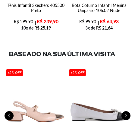
Tênis Infantil Skechers 405500
Bota Coturno Infantil Menina
Preto
Unipasso 106.02 Nude
R$
239,90
R$
64,93
R$
299,90
R$
99,90
10x de
R$
25,19
3x de
R$
21,64
BASEADO NA SUA
ÚLTIMA VISITA
62% OFF
69% OFF