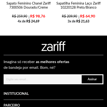
al
Sapato Feminino Chanel Zariff
Sapatilha Feminina Laço Zariff
7300506 Dourado/Creme
10220128 Preto/Branco
R$
98,76
R$
64,90
R$
259,90
R$
209,90
4x de
R$
24,69
3x de
R$
21,63
Imagina só receber
as melhores ofertas
de bandeja por email. Bom, né?
Assinar
INSTITUCIONAL
PARCEIRO