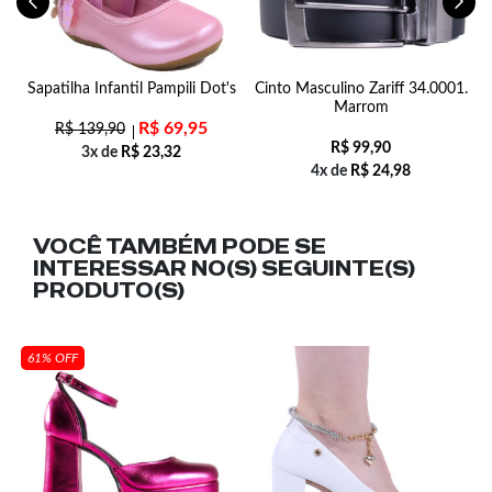
Sapatilha Infantil Pampili Dot's
Cinto Masculino Zariff 34.0001.
Marrom
R$
69,95
R$
139,90
R$
99,90
3x de
R$
23,32
4x de
R$
24,98
VOCÊ TAMBÉM PODE SE
INTERESSAR NO(S) SEGUINTE(S)
PRODUTO(S)
61% OFF