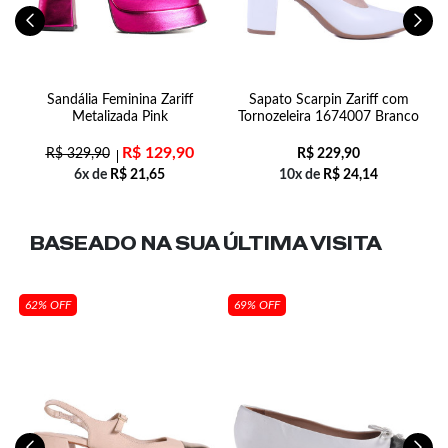
sa
Sandália Feminina Zariff
Sapato Scarpin Zariff com
Metalizada Pink
Tornozeleira 1674007 Branco
R$
129,90
R$
329,90
R$
229,90
6x de
R$
21,65
10x de
R$
24,14
BASEADO NA SUA
ÚLTIMA VISITA
62% OFF
69% OFF