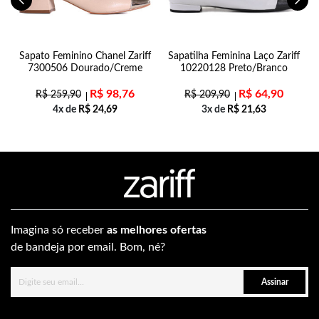
Sapato Feminino Chanel Zariff
Sapatilha Feminina Laço Zariff
7300506 Dourado/Creme
10220128 Preto/Branco
R$
98,76
R$
64,90
R$
259,90
R$
209,90
4x de
R$
24,69
3x de
R$
21,63
Imagina só receber
as melhores ofertas
de bandeja por email. Bom, né?
Assinar