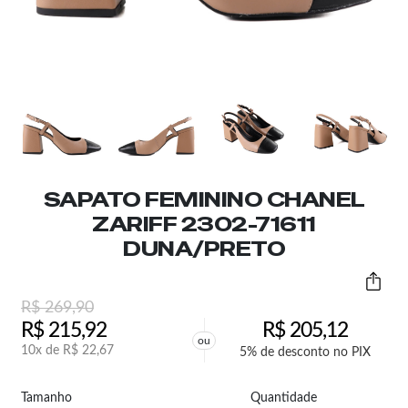
SAPATO FEMININO CHANEL
ZARIFF 2302-71611
DUNA/PRETO
R$
269,90
R$
215,92
R$
205,12
ou
10x de
R$
22,67
5% de desconto no PIX
Tamanho
Quantidade