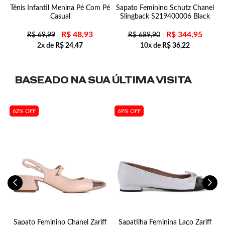
ff
Tênis Infantil Menina Pé Com Pé
Sapato Feminino Schutz Chanel
Casual
Slingback S219400006 Black
R$
48,93
R$
344,95
R$
69,99
R$
689,90
2x de
R$
24,47
10x de
R$
36,22
BASEADO NA SUA
ÚLTIMA VISITA
62% OFF
69% OFF
n
Sapato Feminino Chanel Zariff
Sapatilha Feminina Laço Zariff