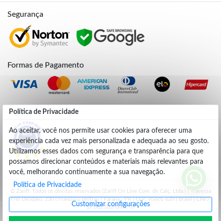
Segurança
Formas de Pagamento
Credibilidade
Política de Privacidade
Ao aceitar, você nos permite usar cookies para oferecer uma
experiência cada vez mais personalizada e adequada ao seu gosto.
4.9
Utilizamos esses dados com segurança e transparência para que
possamos direcionar conteúdos e materiais mais relevantes para
você, melhorando continuamente a sua navegação.
Política de Privacidade
© Zariff. Todos os direitos reservados (Zariff On Line Com. de Calç. Ltda.) | Travessa
Frei Deodato, 230 | Francisco Beltrão | Parana - PR | CEP: 85601-620 | Brasil | CNPJ:
Customizar configurações
19.662.102/0001-09