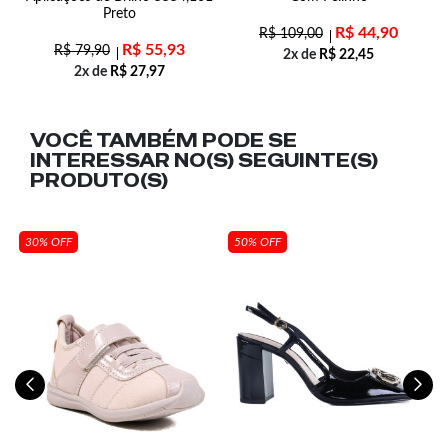
Preto
R$
44,90
R$
109,00
R$
55,93
R$
79,90
2x de
R$
22,45
2x de
R$
27,97
VOCÊ TAMBÉM PODE SE
INTERESSAR NO(S) SEGUINTE(S)
PRODUTO(S)
30% OFF
50% OFF