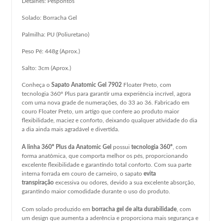
Detalhes: Pespontos
Solado: Borracha Gel
Palmilha: PU (Poliuretano)
Peso Pé: 448g (Aprox.)
Salto: 3cm (Aprox.)
Conheça o
Sapato Anatomic Gel 7902
Floater Preto, com
tecnologia 360º Plus para garantir uma experiência incrível, agora
com uma nova grade de numerações, do 33 ao 36. Fabricado em
couro Floater Preto, um artigo que confere ao produto maior
flexibilidade, maciez e conforto, deixando qualquer atividade do dia
a dia ainda mais agradável e divertida.
A linha 360º Plus da Anatomic Gel
possui
tecnologia 360º
, com
forma anatômica, que comporta melhor os pés, proporcionando
excelente flexibilidade e garantindo total conforto. Com sua parte
interna forrada em couro de carneiro, o sapato
evita
transpiração
excessiva ou odores, devido a sua excelente absorção,
garantindo maior comodidade durante o uso do produto.
Com solado produzido em
borracha gel de alta durabilidade
, com
um design que aumenta a aderência e proporciona mais segurança e