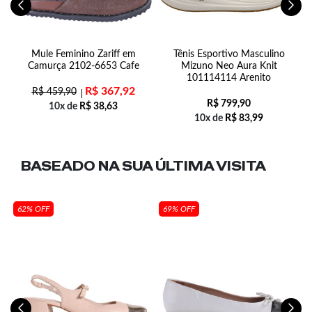
Mule Feminino Zariff em
Tênis Esportivo Masculino
B
Camurça 2102-6653 Cafe
Mizuno Neo Aura Knit
101114114 Arenito
R$
367,92
R$
459,90
R$
799,90
10x de
R$
38,63
10x de
R$
83,99
BASEADO NA SUA
ÚLTIMA VISITA
62% OFF
69% OFF