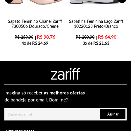
31
Sapato Feminino Chanel Zariff
Sapatilha Feminina Laço Zariff
7300506 Dourado/Creme
10220128 Preto/Branco
R$
98,76
R$
64,90
R$
259,90
R$
209,90
4x de
R$
24,69
3x de
R$
21,63
Imagina só receber
as melhores ofertas
de bandeja por email. Bom, né?
Assinar