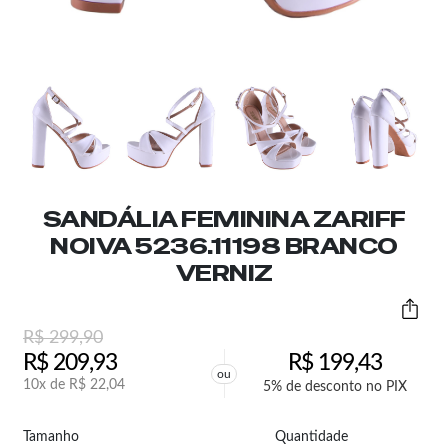
SANDÁLIA FEMININA ZARIFF
NOIVA 5236.11198 BRANCO
VERNIZ
R$
299,90
R$
209,93
R$
199,43
ou
10x de
R$
22,04
5% de desconto no PIX
Tamanho
Quantidade