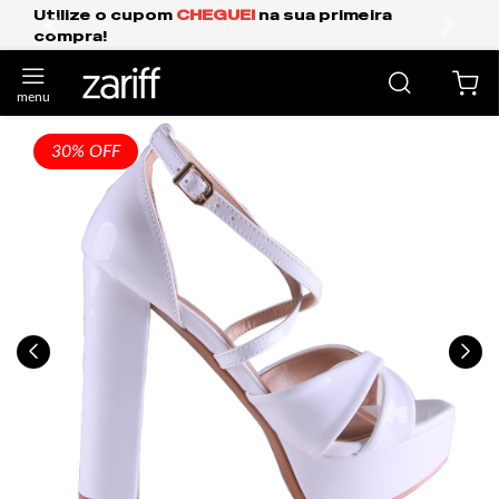
GUEI
na sua primeira
Frete Grátis Expresso
anterior
próxi
30% OFF