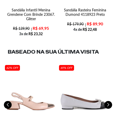
a
Sandália Infantil Menina
Sandália Rasteira Feminina
Grendene Com Brinde 23067.
Dumond 4118923 Preto
Glitter
R$
89,90
R$
179,90
R$
69,95
R$
139,90
4x de
R$
22,48
3x de
R$
23,32
BASEADO NA SUA
ÚLTIMA VISITA
62% OFF
69% OFF