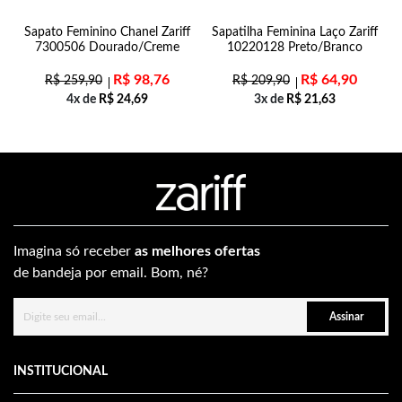
31
Sapato Feminino Chanel Zariff
Sapatilha Feminina Laço Zariff
7300506 Dourado/Creme
10220128 Preto/Branco
R$
98,76
R$
64,90
R$
259,90
R$
209,90
4x de
R$
24,69
3x de
R$
21,63
Imagina só receber
as melhores ofertas
de bandeja por email. Bom, né?
Assinar
INSTITUCIONAL