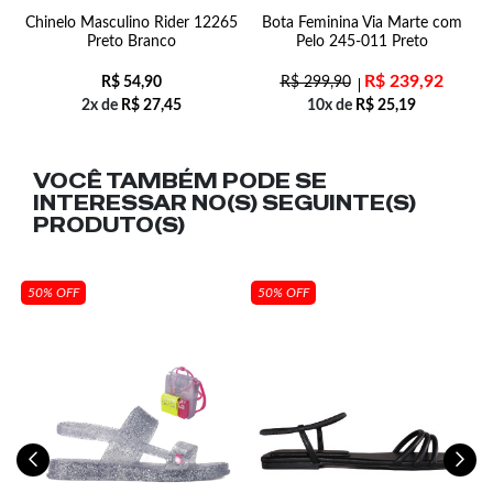
Chinelo Masculino Rider 12265
Bota Feminina Via Marte com
Preto Branco
Pelo 245-011 Preto
R$
239,92
R$
54,90
R$
299,90
2x de
R$
27,45
10x de
R$
25,19
VOCÊ TAMBÉM PODE SE
INTERESSAR NO(S) SEGUINTE(S)
PRODUTO(S)
50% OFF
50% OFF