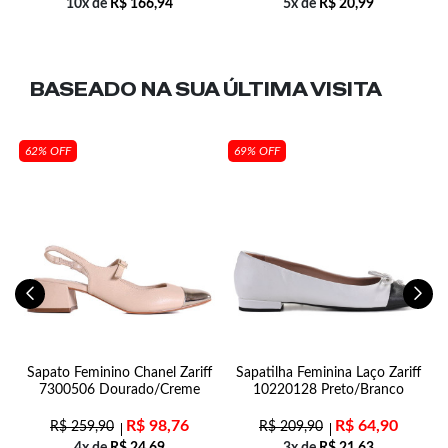
10x de
R$
166,94
5x de
R$
20,99
BASEADO NA SUA
ÚLTIMA VISITA
62% OFF
69% OFF
Sapato Feminino Chanel Zariff
Sapatilha Feminina Laço Zariff
7300506 Dourado/Creme
10220128 Preto/Branco
R$
98,76
R$
64,90
R$
259,90
R$
209,90
4x de
R$
24,69
3x de
R$
21,63