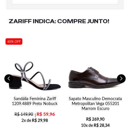
ZARIFF INDICA:
COMPRE JUNTO!
60% OFF
Sandália Feminina Zariff
Sapato Masculino Democrata
S
1209.4889 Preto Nobuck
Metropolitan Vega 055201
Marrom Escuro
R$
59,96
R$
149,90
R$
269,90
2x de
R$
29,98
10x de
R$
28,34