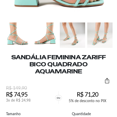
SANDÁLIA FEMININA ZARIFF
BICO QUADRADO
AQUAMARINE
R$
149,90
R$
74,95
R$
71,20
ou
3x de
R$
24,98
5% de desconto no PIX
Tamanho
Quantidade