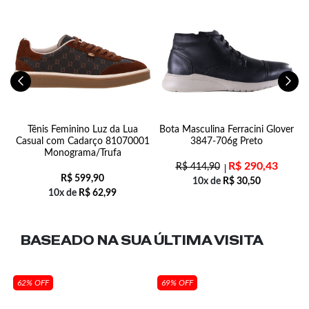
Tênis Feminino Luz da Lua
Bota Masculina Ferracini Glover
Casual com Cadarço 81070001
3847-706g Preto
Monograma/Trufa
R$
290,43
R$
414,90
R$
599,90
10x de
R$
30,50
10x de
R$
62,99
BASEADO NA SUA
ÚLTIMA VISITA
62% OFF
69% OFF