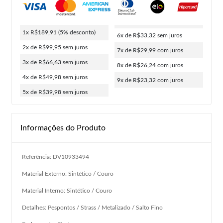
1x R$189,91
(5% desconto)
6x de R$33,32
sem juros
2x de R$99,95
sem juros
7x de R$29,99
com juros
3x de R$66,63
sem juros
8x de R$26,24
com juros
4x de R$49,98
sem juros
9x de R$23,32
com juros
5x de R$39,98
sem juros
Informações do Produto
Referência: DV10933494
Material Externo: Sintético / Couro
Material Interno: Sintético / Couro
Detalhes: Pespontos / Strass / Metalizado / Salto Fino