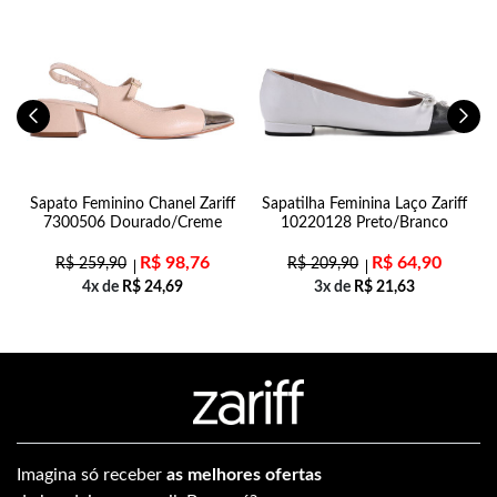
n
Sapato Feminino Chanel Zariff
Sapatilha Feminina Laço Zariff
7300506 Dourado/Creme
10220128 Preto/Branco
R$
98,76
R$
64,90
R$
259,90
R$
209,90
4x de
R$
24,69
3x de
R$
21,63
Imagina só receber
as melhores ofertas