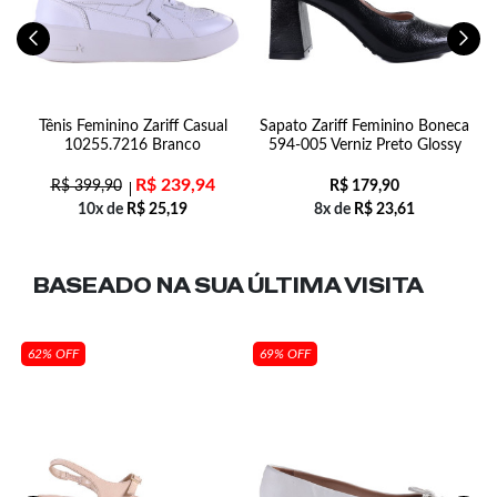
Tênis Feminino Zariff Casual
Sapato Zariff Feminino Boneca
10255.7216 Branco
594-005 Verniz Preto Glossy
R$
239,94
R$
399,90
R$
179,90
10x de
R$
25,19
8x de
R$
23,61
BASEADO NA SUA
ÚLTIMA VISITA
62% OFF
69% OFF