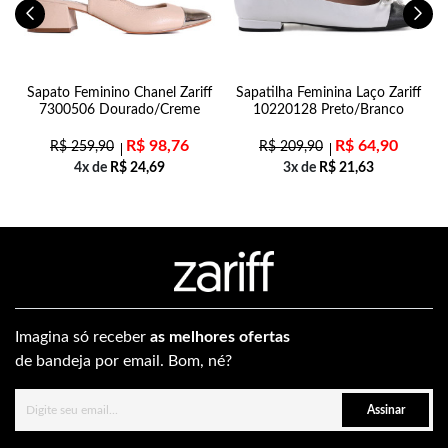
Sapato Feminino Chanel Zariff
Sapatilha Feminina Laço Zariff
7300506 Dourado/Creme
10220128 Preto/Branco
R$
98,76
R$
64,90
R$
259,90
R$
209,90
4x de
R$
24,69
3x de
R$
21,63
Imagina só receber
as melhores ofertas
de bandeja por email. Bom, né?
Assinar