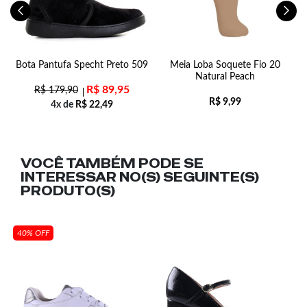
ta
Bota Pantufa Specht Preto 509
Meia Loba Soquete Fio 20
Natural Peach
R$
89,95
R$
179,90
R$
9,99
4x de
R$
22,49
VOCÊ TAMBÉM PODE SE
INTERESSAR NO(S) SEGUINTE(S)
PRODUTO(S)
40% OFF