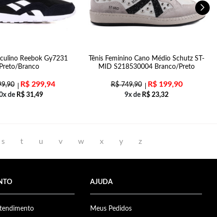
sculino Reebok Gy7231
Tênis Feminino Cano Médio Schutz ST-
Preto/Branco
MID S218530004 Branco/Preto
R$
299,94
R$
199,90
9,90
R$
749,90
0x de
R$
31,49
9x de
R$
23,32
s
t
u
v
w
x
y
z
NTO
AJUDA
Atendimento
Meus Pedidos