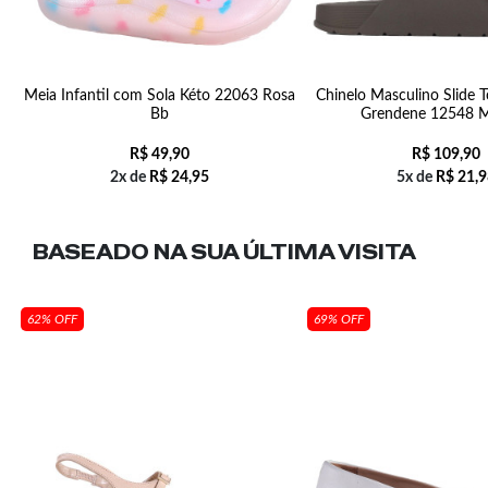
Meia Infantil com Sola Kéto 22063 Rosa
Chinelo Masculino Slide T
Bb
Grendene 12548 
R$
49,90
R$
109,90
2x de
R$
24,95
5x de
R$
21,9
BASEADO NA SUA
ÚLTIMA VISITA
62% OFF
69% OFF