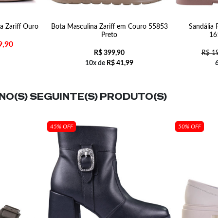
a Zariff Ouro
Bota Masculina Zariff em Couro 55853
Sandália 
Preto
16
9,90
R$
399,90
R$
19
10x de
R$
41,99
O(S) SEGUINTE(S) PRODUTO(S)
45% OFF
50% OFF