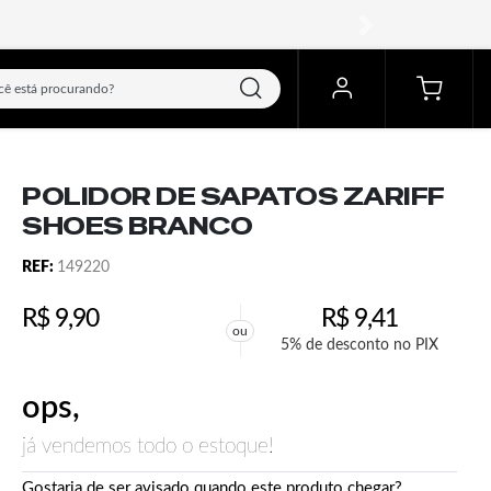
próximo
POLIDOR DE SAPATOS ZARIFF
SHOES BRANCO
REF:
149220
R$
9,90
R$
9,41
ou
5% de desconto no PIX
ops,
já vendemos todo o estoque!
Gostaria de ser avisado quando este produto chegar?