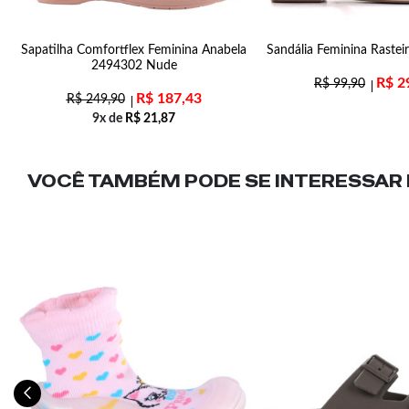
80
Sapatilha Comfortflex Feminina Anabela
Sandália Feminina Rasteir
2494302 Nude
R$
2
R$
99,90
R$
187,43
R$
249,90
9x de
R$
21,87
VOCÊ TAMBÉM PODE SE INTERESSAR N