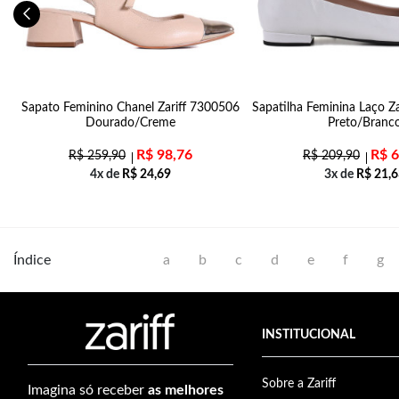
da
Sapato Feminino Chanel Zariff 7300506
Sapatilha Feminina Laço Z
Dourado/Creme
Preto/Branc
R$
98,76
R$
6
R$
259,90
R$
209,90
4x de
R$
24,69
3x de
R$
21,6
Índice
a
b
c
d
e
f
g
INSTITUCIONAL
Sobre a Zariff
Imagina só receber
as melhores