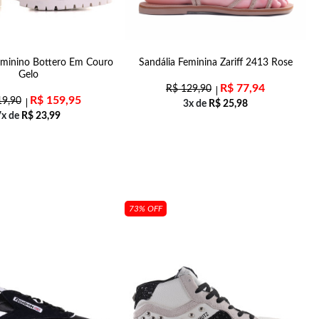
minino Bottero Em Couro
Sandália Feminina Zariff 2413 Rose
Gelo
R$
77,94
R$
129,90
R$
159,95
9,90
3x de
R$
25,98
7x de
R$
23,99
73% OFF