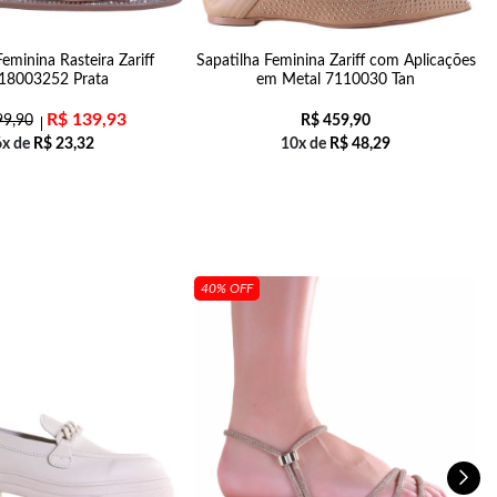
Feminina Rasteira Zariff
Sapatilha Feminina Zariff com Aplicações
S
18003252 Prata
em Metal 7110030 Tan
R$
139,93
9,90
R$
459,90
6x de
R$
23,32
10x de
R$
48,29
40% OFF