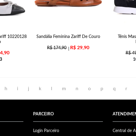
ariff 10220128
Sandália Feminina Zariff De Couro
Tênis Ma
o
R$
29,90
R$
174,90
4,90
R$
49
3
1
h
i
j
k
l
m
n
o
p
q
r
PARCEIRO
ATENDIME
Login Parceiro
Central de 