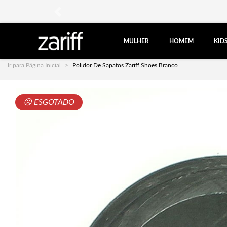
anterior
MULHER
HOMEM
KID
Ir para Página Inicial
Polidor De Sapatos Zariff Shoes Branco
☹ ESGOTADO