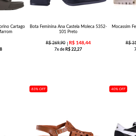
orino Cartago
Bota Feminina Ana Castela Moleca 5352-
Mocassim Fe
Marrom
101 Preto
R$
148,44
R$
269,90
R$
31
8
7x de
R$
22,27
83% OFF
40% OFF