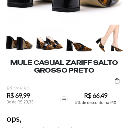
MULE CASUAL ZARIFF SALTO
GROSSO PRETO
R$
249,90
R$
69,99
R$
66,49
ou
3x de
R$
23,33
5% de desconto no PIX
ops,