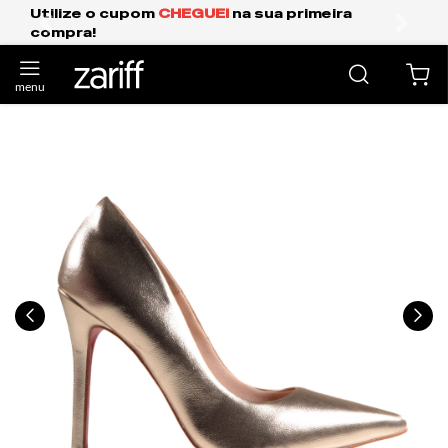
 sua primeira
Frete Grátis Expresso para o 
anterior
próxi