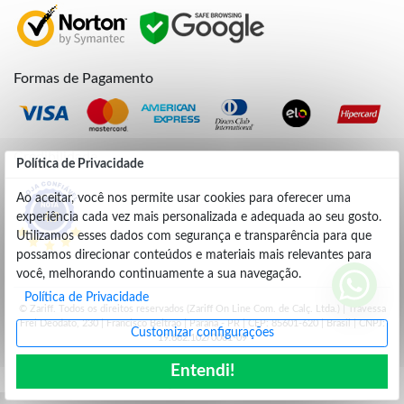
Formas de Pagamento
Credibilidade
Política de Privacidade
Ao aceitar, você nos permite usar cookies para oferecer uma
experiência cada vez mais personalizada e adequada ao seu gosto.
4.9
Utilizamos esses dados com segurança e transparência para que
possamos direcionar conteúdos e materiais mais relevantes para
você, melhorando continuamente a sua navegação.
Política de Privacidade
© Zariff. Todos os direitos reservados (Zariff On Line Com. de Calç. Ltda.) | Travessa
Frei Deodato, 230 | Francisco Beltrão | Parana - PR | CEP: 85601-620 | Brasil | CNPJ:
Customizar configurações
19.662.102/0001-09
Entendi!