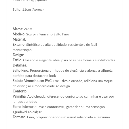
Salto: 11cm (Aprox.)
Marca
: Zariff
Modelo
: Scarpin Feminino Salto Fino
Material
:
Externo
: Sintético de alta qualidade, resistente e de fácil
manutenção
Design
:
Estilo
: Clássico e elegante, ideal para ocasiões formais e sofisticadas
Detalhes
:
Salto Fino
: Proporciona um toque de elegância e alonga a silhueta,
perfeito para destacar o look
Solado Vermelho em PVC
: Exclusivo e ousado, adiciona um toque
de distinção e modernidade ao design
Conforto
:
Palmilha
: Acolchoada, oferecendo conforto ao caminhar e usar por
longos períodos
Forro Interno
: Suave e confortável, garantindo uma sensação
agradável ao calçar
Formato
: Fino, proporcionando um visual sofisticado e feminino