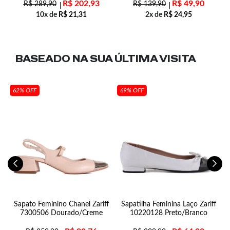
R$
202,93
R$
49,90
R$
289,90
R$
139,90
10x de
R$
21,31
2x de
R$
24,95
BASEADO NA SUA
ÚLTIMA VISITA
62% OFF
69% OFF
Sapato Feminino Chanel Zariff
Sapatilha Feminina Laço Zariff
7300506 Dourado/Creme
10220128 Preto/Branco