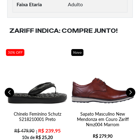
Faixa Etaria
Adulto
ZARIFF INDICA:
COMPRE JUNTO!
50% OFF
Novo
Chinelo Feminino Schutz
Sapato Masculino New
S218210001 Preto
Mendonza em Couro Zariff
A
Nmz004 Marrom
R$
239,95
R$
479,90
R$
279,90
10x de
R$
25,20