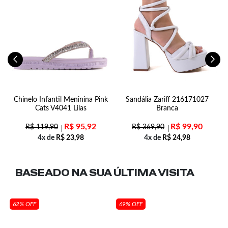
ff
Chinelo Infantil Meninina Pink
Sandália Zariff 216171027
Cats V4041 Lilas
Branca
R$
95,92
R$
99,90
R$
119,90
R$
369,90
4x de
R$
23,98
4x de
R$
24,98
BASEADO NA SUA
ÚLTIMA VISITA
62% OFF
69% OFF