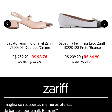
e
Sapato Feminino Chanel Zariff
Sapatilha Feminina Laço Zariff
7300506 Dourado/Creme
10220128 Preto/Branco
R$
98,76
R$
64,90
R$
259,90
R$
209,90
4x de
R$
24,69
3x de
R$
21,63
Imagina só receber
as melhores ofertas
de bandeja por email. Bom, né?