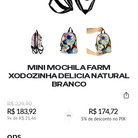
MINI MOCHILA FARM
XODOZINHA DELICIA NATURAL
BRANCO
R$
229,90
R$
183,92
R$
174,72
ou
9x de
R$
21,46
5% de desconto no PIX
ops,