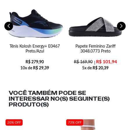
Tênis Kolosh Energy+ E0467
Papete Feminino Zariff
1
Preto/Azul
3048.0773 Preto
R$
101,94
R$
279,90
R$
169,90
10x de
R$
29,39
5x de
R$
20,39
VOCÊ TAMBÉM PODE SE
INTERESSAR NO(S) SEGUINTE(S)
PRODUTO(S)
20% OFF
73% OFF