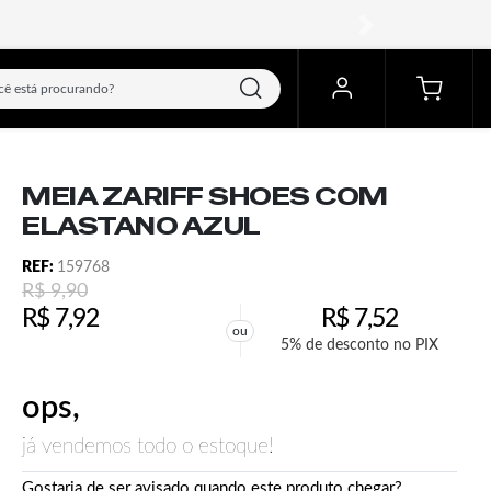
próximo
MEIA ZARIFF SHOES COM
ELASTANO AZUL
REF:
159768
R$
9,90
R$
7,92
R$
7,52
ou
5% de desconto no PIX
ops,
já vendemos todo o estoque!
Gostaria de ser avisado quando este produto chegar?