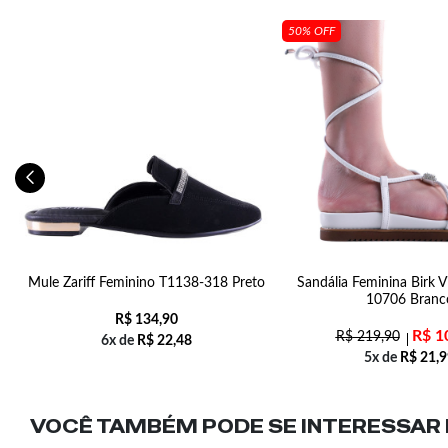
50% OFF
Mule Zariff Feminino T1138-318 Preto
Sandália Feminina Birk V
10706 Branc
R$
134,90
R$
1
R$
219,90
6x de
R$
22,48
5x de
R$
21,9
VOCÊ TAMBÉM PODE SE INTERESSAR N