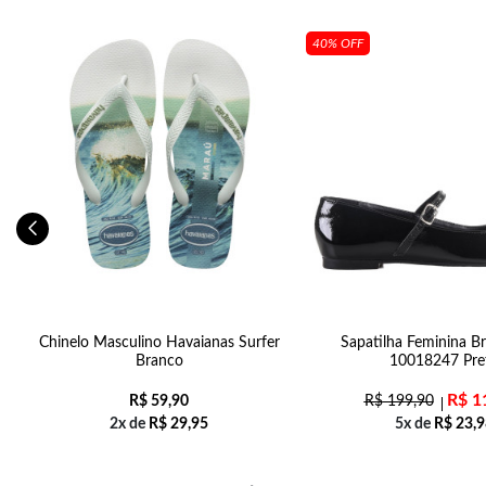
40% OFF
Chinelo Masculino Havaianas Surfer
Sapatilha Feminina Bri
Branco
10018247 Pre
R$
1
R$
59,90
R$
199,90
2x de
R$
29,95
5x de
R$
23,9