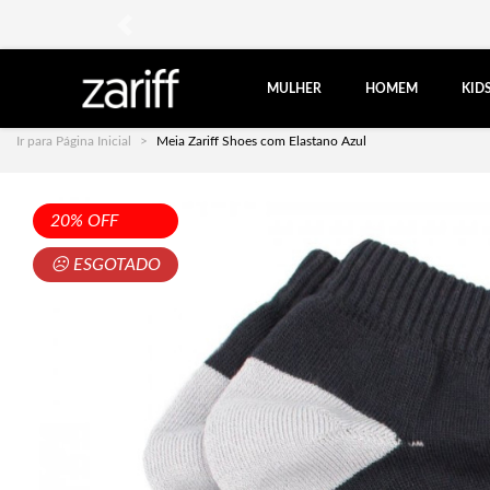
anterior
MULHER
HOMEM
KID
Ir para Página Inicial
Meia Zariff Shoes com Elastano Azul
20% OFF
☹ ESGOTADO