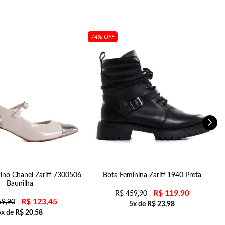
74% OFF
ino Chanel Zariff 7300506
Bota Feminina Zariff 1940 Preta
S
Baunilha
R$
119,90
R$
459,90
R$
123,45
9,90
5x de
R$
23,98
6x de
R$
20,58