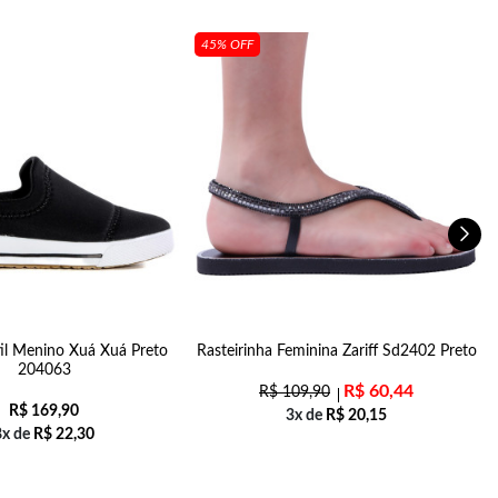
45% OFF
til Menino Xuá Xuá Preto
Rasteirinha Feminina Zariff Sd2402 Preto
204063
R$
60,44
R$
109,90
R$
169,90
3x de
R$
20,15
8x de
R$
22,30