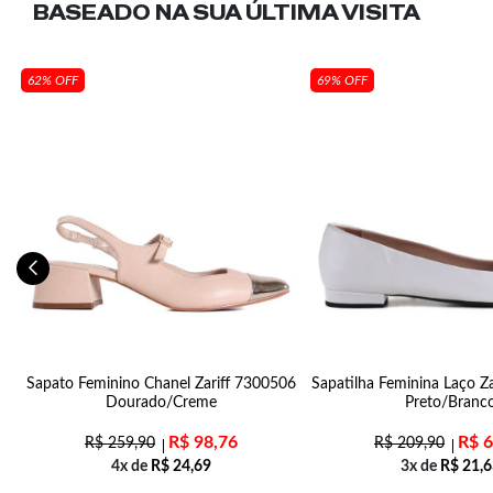
BASEADO NA SUA
ÚLTIMA VISITA
62% OFF
69% OFF
2
Sapato Feminino Chanel Zariff 7300506
Sapatilha Feminina Laço Z
Dourado/Creme
Preto/Branc
R$
98,76
R$
6
R$
259,90
R$
209,90
4x de
R$
24,69
3x de
R$
21,6