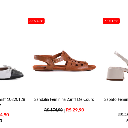
83% OFF
53% OFF
ariff 10220128
Sandália Feminina Zariff De Couro
Sapato Femin
o
R$
29,90
R$
174,90
4,90
R$
25
3