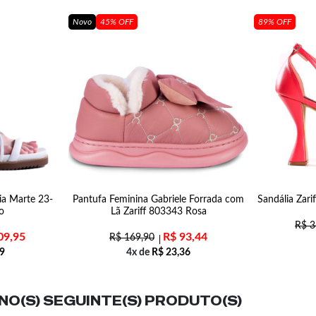
Novo
45% OFF
89% OFF
ia Marte 23-
Pantufa Feminina Gabriele Forrada com
Sandália Zari
o
Lã Zariff 803343 Rosa
R$
3
09,95
R$
93,44
R$
169,90
9
4x de
R$
23,36
O(S) SEGUINTE(S) PRODUTO(S)