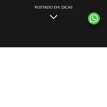
POSTADO EM: DICAS
Dia dos Pais: Presenteie com
Estilo, Conforto e
Personalidade
O Dia dos Pais é uma oportunidade de agradecer quem sempre
esteve ao seu lado. Neste ano, escolher um presente que
acompanhe todos os momentos da rotina é uma forma especial de
demonstrar cuidado, carinho e atenção aos detalhes.