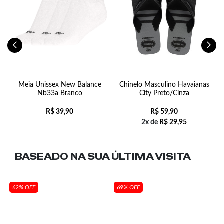
s
Meia Unissex New Balance
Chinelo Masculino Havaianas
Nb33a Branco
City Preto/Cinza
R$
39,90
R$
59,90
2x de
R$
29,95
BASEADO NA SUA
ÚLTIMA VISITA
62% OFF
69% OFF