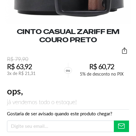
CINTO CASUAL ZARIFF EM
COURO PRETO
R$
79,90
R$
63,92
R$
60,72
ou
3x de
R$
21,31
5% de desconto no PIX
ops,
já vendemos todo o estoque!
Gostaria de ser avisado quando este produto chegar?