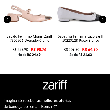
Sapato Feminino Chanel Zariff
Sapatilha Feminina Laço Zariff
7300506 Dourado/Creme
10220128 Preto/Branco
R$
98,76
R$
64,90
R$
259,90
R$
209,90
4x de
R$
24,69
3x de
R$
21,63
Imagina só receber
as melhores ofertas
de bandeja por email. Bom, né?