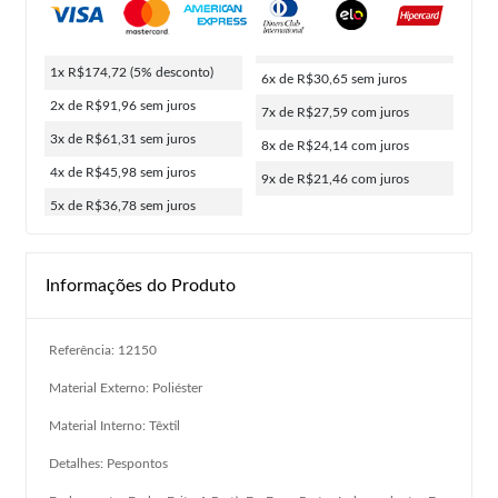
1x R$174,72
(5% desconto)
6x de R$30,65
sem juros
2x de R$91,96
sem juros
7x de R$27,59
com juros
3x de R$61,31
sem juros
8x de R$24,14
com juros
4x de R$45,98
sem juros
9x de R$21,46
com juros
5x de R$36,78
sem juros
Informações do Produto
Referência: 12150
Material Externo: Poliéster
Material Interno: Têxtil
Detalhes: Pespontos