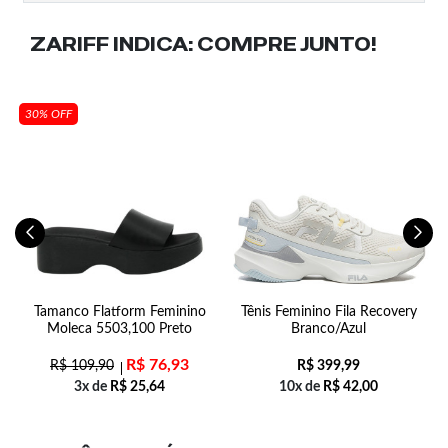
ZARIFF INDICA:
COMPRE JUNTO!
30% OFF
f
Tamanco Flatform Feminino
Tênis Feminino Fila Recovery
Moleca 5503,100 Preto
Branco/Azul
R$
76,93
R$
109,90
R$
399,99
3x de
R$
25,64
10x de
R$
42,00