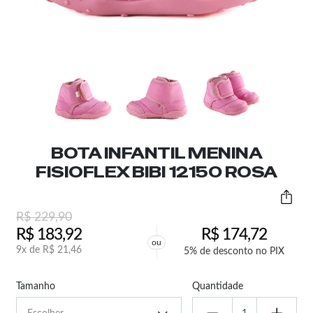
BOTA INFANTIL MENINA
FISIOFLEX BIBI 12150 ROSA
R$
229,90
R$
183,92
R$
174,72
ou
9x de
R$
21,46
5% de desconto no PIX
Tamanho
Quantidade