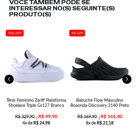
VOCÊ TAMBÉM PODE SE
INTERESSAR NO(S) SEGUINTE(S)
PRODUTO(S)
70% OFF
5% OFF
Tênis Feminino Zariff Plataforma
Babuche Flow Masculino
Shoelace Triple Gs127 Branco
Boaonda Discovery 2140 Preto
R$
99,90
R$
161,40
R$
329,90
R$
169,90
4x de
R$
24,98
8x de
R$
21,18