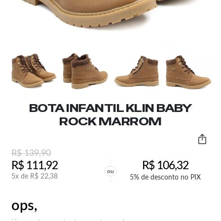
BOTA INFANTIL KLIN BABY
ROCK MARROM
R$
139,90
R$
111,92
R$
106,32
ou
5x de
R$
22,38
5% de desconto no PIX
ops,