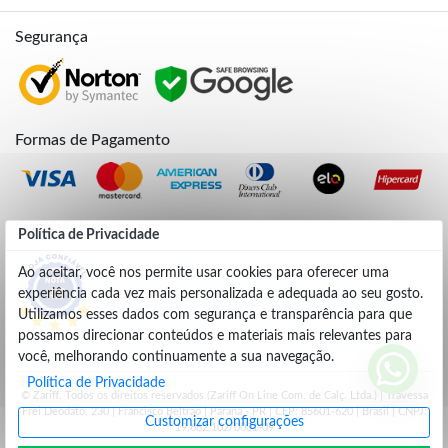
Segurança
Formas de Pagamento
Credibilidade
Política de Privacidade
Ao aceitar, você nos permite usar cookies para oferecer uma
experiência cada vez mais personalizada e adequada ao seu gosto.
4.9
Utilizamos esses dados com segurança e transparência para que
possamos direcionar conteúdos e materiais mais relevantes para
você, melhorando continuamente a sua navegação.
Política de Privacidade
© Zariff. Todos os direitos reservados (Zariff On Line Com. de Calç. Ltda.) | Travessa
Frei Deodato, 230 | Francisco Beltrão | Parana - PR | CEP: 85601-620 | Brasil | CNPJ:
Customizar configurações
19.662.102/0001-09