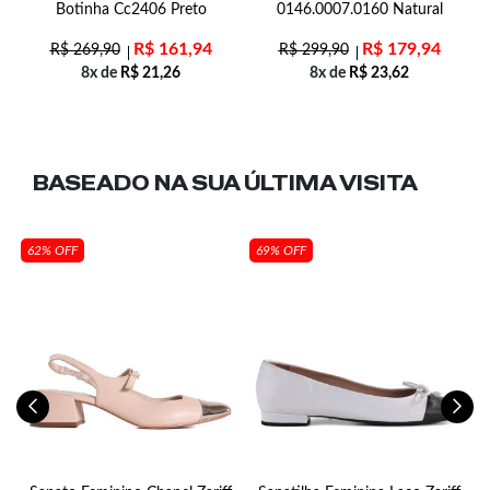
Botinha Cc2406 Preto
0146.0007.0160 Natural
R$
161,94
R$
179,94
R$
269,90
R$
299,90
8x de
R$
21,26
8x de
R$
23,62
BASEADO NA SUA
ÚLTIMA VISITA
62% OFF
69% OFF
al