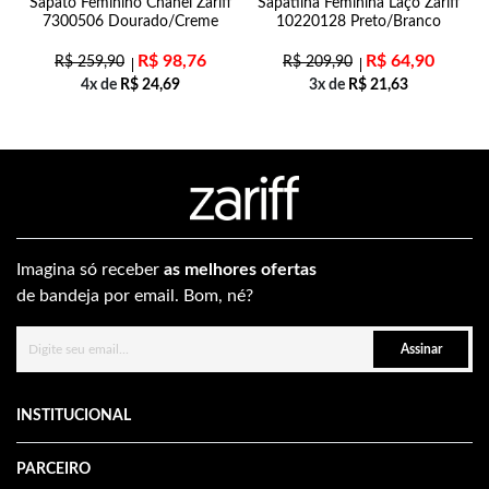
Sapato Feminino Chanel Zariff
Sapatilha Feminina Laço Zariff
7300506 Dourado/Creme
10220128 Preto/Branco
R$
98,76
R$
64,90
R$
259,90
R$
209,90
4x de
R$
24,69
3x de
R$
21,63
Imagina só receber
as melhores ofertas
de bandeja por email. Bom, né?
Assinar
INSTITUCIONAL
PARCEIRO