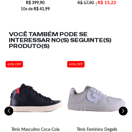
R$
15,22
R$
399,90
R$
17,90
10x de
R$
41,99
VOCÊ TAMBÉM PODE SE
INTERESSAR NO(S) SEGUINTE(S)
PRODUTO(S)
40% OFF
40% OFF
é
Tênis Masculino Coca-Cola
Tênis Feminino Degalls