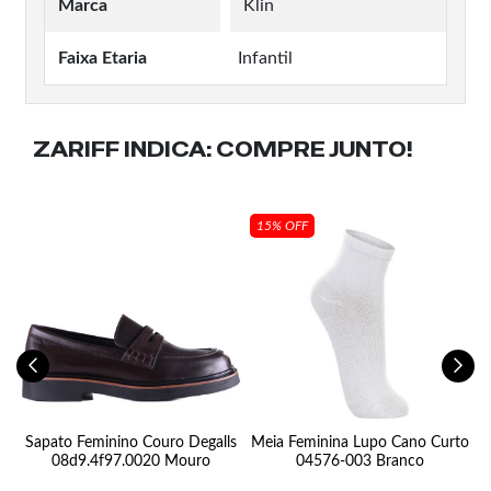
Marca
Klin
Faixa Etaria
Infantil
ZARIFF INDICA:
COMPRE JUNTO!
15% OFF
ff
Sapato Feminino Couro Degalls
Meia Feminina Lupo Cano Curto
08d9.4f97.0020 Mouro
04576-003 Branco