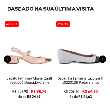
BASEADO NA SUA
ÚLTIMA VISITA
62% OFF
69% OFF
n
Sapato Feminino Chanel Zariff
Sapatilha Feminina Laço Zariff
7300506 Dourado/Creme
10220128 Preto/Branco
R$
98,76
R$
64,90
R$
259,90
R$
209,90
4x de
R$
24,69
3x de
R$
21,63