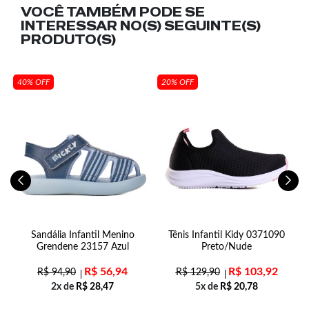
VOCÊ TAMBÉM PODE SE
INTERESSAR NO(S) SEGUINTE(S)
PRODUTO(S)
40% OFF
20% OFF
a
Sandália Infantil Menino
Tênis Infantil Kidy 0371090
S
Grendene 23157 Azul
Preto/Nude
R$
56,94
R$
103,92
R$
94,90
R$
129,90
2x de
R$
28,47
5x de
R$
20,78