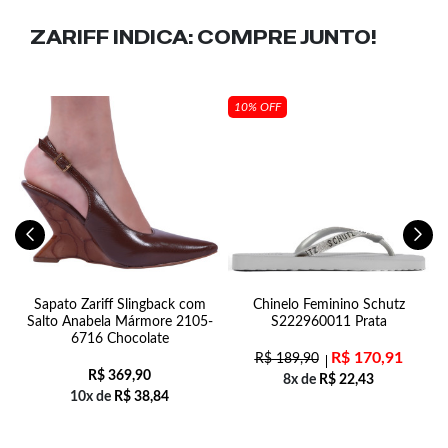
ZARIFF INDICA:
COMPRE JUNTO!
10% OFF
4
Sapato Zariff Slingback com
Chinelo Feminino Schutz
Salto Anabela Mármore 2105-
S222960011 Prata
6716 Chocolate
R$
170,91
R$
189,90
R$
369,90
8x de
R$
22,43
10x de
R$
38,84