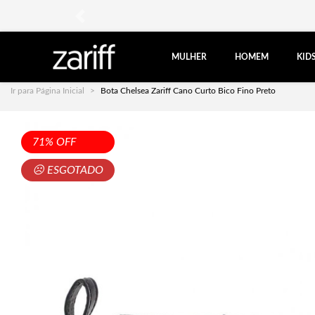
anterior
MULHER
HOMEM
KID
Ir para Página Inicial
Bota Chelsea Zariff Cano Curto Bico Fino Preto
71% OFF
☹ ESGOTADO