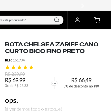
próximo
BOTA CHELSEA ZARIFF CANO
CURTO BICO FINO PRETO
REF:
161934
R$
239,90
R$
69,99
R$
66,49
ou
3x de
R$
23,33
5% de desconto no PIX
ops,
já vendemos todo o estoque!