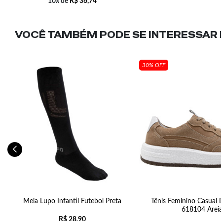
10x de
R$
36,74
VOCÊ TAMBÉM PODE SE INTERESSAR N
30% OFF
Meia Lupo Infantil Futebol Preta
Tênis Feminino Casual
618104 Arei
R$
28,90