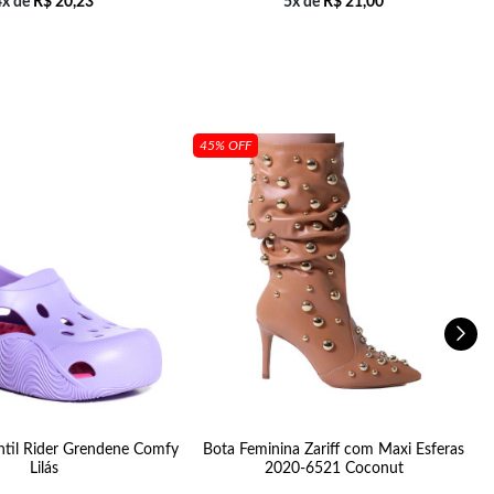
4x de
R$
20,23
5x de
R$
21,00
45% OFF
antil Rider Grendene Comfy
Bota Feminina Zariff com Maxi Esferas
Lilás
2020-6521 Coconut