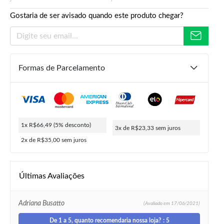
Gostaria de ser avisado quando este produto chegar?
Formas de Parcelamento
R$
239,90
R$
69,99
R$
66,49
ou
3x de
R$
23,33
5% de desconto no PIX
1x R$66,49
(5% desconto)
3x de R$23,33
sem juros
2x de R$35,00
sem juros
Últimas Avaliações
Adriana Busatto
(Avaliado em
17/06/2021)
De 1 a 5, quanto recomendaria nossa loja? : 5