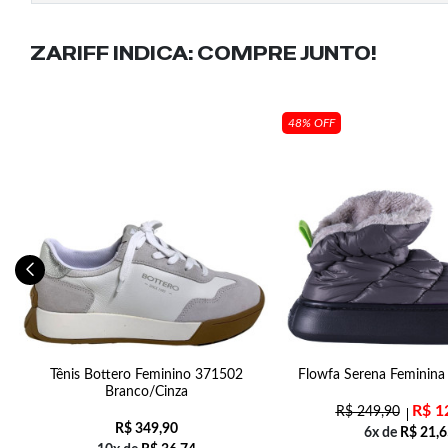
ZARIFF INDICA:
COMPRE JUNTO!
48% OFF
Tênis Bottero Feminino 371502
Flowfa Serena Feminina
Branco/Cinza
R$
1
R$
249,90
R$
349,90
6x de
R$
21,6