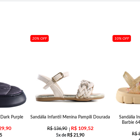
20% OFF
10% OFF
 Dark Purple
Sandália Infantil Menina Pampili Dourada
Sandália I
Barbie 6
29,90
R$
109,52
R$
136,90
R$
8
5
5x de
R$
21,90