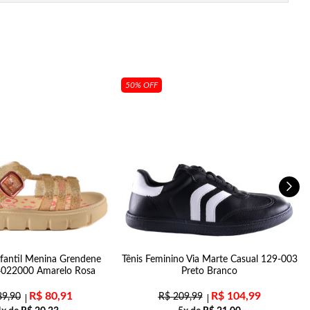
50% OFF
nfantil Menina Grendene
Tênis Feminino Via Marte Casual 129-003
4022000 Amarelo Rosa
Preto Branco
R$
80,91
R$
104,99
9,90
R$
209,99