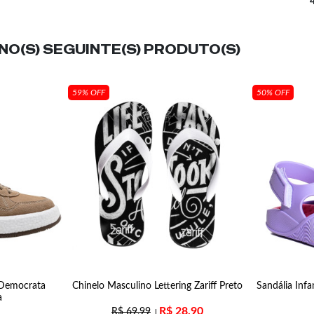
O(S) SEGUINTE(S) PRODUTO(S)
59% OFF
50% OFF
 Democrata
Chinelo Masculino Lettering Zariff Preto
Sandália Inf
a
R$
28,90
R$
69,99