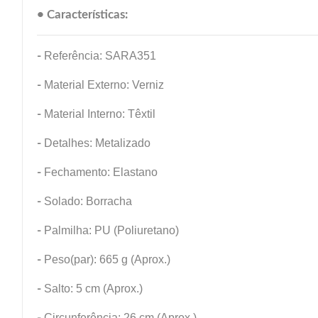
• Características:
-
Referência: SARA351
-
Material Externo: Verniz
-
Material Interno: Têxtil
-
Detalhes: Metalizado
-
Fechamento: Elastano
-
Solado: Borracha
-
Palmilha: PU (Poliuretano)
-
Peso(par): 665 g (Aprox.)
-
Salto: 5 cm (Aprox.)
-
Circunferência: 26 cm (Aprox.)