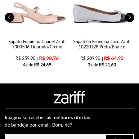
Sapato Feminino Chanel Zariff
Sapatilha Feminina Laço Zariff
7300506 Dourado/Creme
10220128 Preto/Branco
R$
98,76
R$
64,90
R$
259,90
R$
209,90
4x de
R$
24,69
3x de
R$
21,63
Imagina só receber
as melhores ofertas
de bandeja por email. Bom, né?