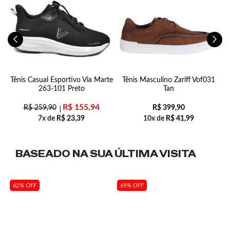
ff
Tênis Casual Esportivo Via Marte
Tênis Masculino Zariff Vof031
263-101 Preto
Tan
R$
155,94
R$
259,90
R$
399,90
7x de
R$
23,39
10x de
R$
41,99
BASEADO NA SUA
ÚLTIMA VISITA
62% OFF
69% OFF
n