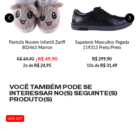
Pantufa Nuvem Infantil Zariff
Sapatenis Masculino Pegada
S
802463 Marron
119313 Preto/Preto
R$
49,90
R$
89,90
R$
299,90
2x de
R$
24,95
10x de
R$
31,49
VOCÊ TAMBÉM PODE SE
INTERESSAR NO(S) SEGUINTE(S)
PRODUTO(S)
40% OFF