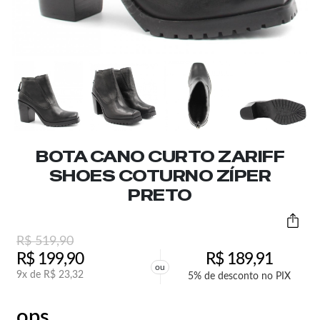
BOTA CANO CURTO ZARIFF
SHOES COTURNO ZÍPER
PRETO
R$
519,90
R$
199,90
R$
189,91
ou
9x de
R$
23,32
5% de desconto no PIX
ops,