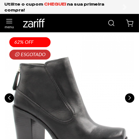
Frete Grátis Expresso para o Sul e São Paulo.
anterior
próxi
62% OFF
☹ ESGOTADO