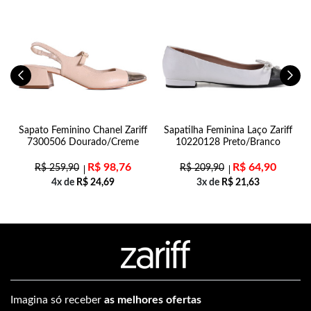
Sapato Feminino Chanel Zariff
Sapatilha Feminina Laço Zariff
7300506 Dourado/Creme
10220128 Preto/Branco
R$
98,76
R$
64,90
R$
259,90
R$
209,90
4x de
R$
24,69
3x de
R$
21,63
Imagina só receber
as melhores ofertas