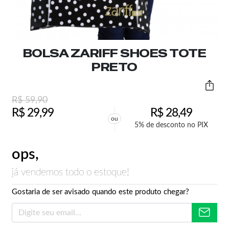
BOLSA ZARIFF SHOES TOTE
PRETO
R$
59,90
R$
29,99
R$
28,49
ou
5% de desconto no PIX
ops,
já vendemos todo o estoque!
Gostaria de ser avisado quando este produto chegar?