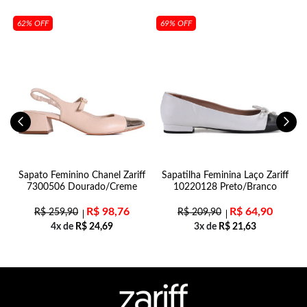
62% OFF
69% OFF
al
Sapato Feminino Chanel Zariff
Sapatilha Feminina Laço Zariff
7300506 Dourado/Creme
10220128 Preto/Branco
R$
98,76
R$
64,90
R$
259,90
R$
209,90
4x de
R$
24,69
3x de
R$
21,63