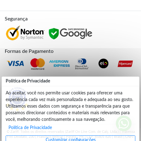
Segurança
Formas de Pagamento
Credibilidade
Política de Privacidade
Ao aceitar, você nos permite usar cookies para oferecer uma
experiência cada vez mais personalizada e adequada ao seu gosto.
4.9
Utilizamos esses dados com segurança e transparência para que
possamos direcionar conteúdos e materiais mais relevantes para
você, melhorando continuamente a sua navegação.
Política de Privacidade
© Zariff. Todos os direitos reservados (Zariff On Line Com. de Calç. Ltda.) | Travessa
Frei Deodato, 230 | Francisco Beltrão | Parana - PR | CEP: 85601-620 | Brasil | CNPJ:
Customizar configurações