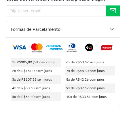
Formas de Parcelamento
R$
459,90
R$
321,99
R$
305,89
ou
10x de
R$
33,81
5% de desconto no PIX
1x R$305,89
(5% desconto)
6x de R$53,67
sem juros
2x de R$161,00
sem juros
7x de R$48,30
com juros
3x de R$107,33
sem juros
8x de R$42,26
com juros
4x de R$80,50
sem juros
9x de R$37,57
com juros
5x de R$64,40
sem juros
10x de R$33,81
com juros