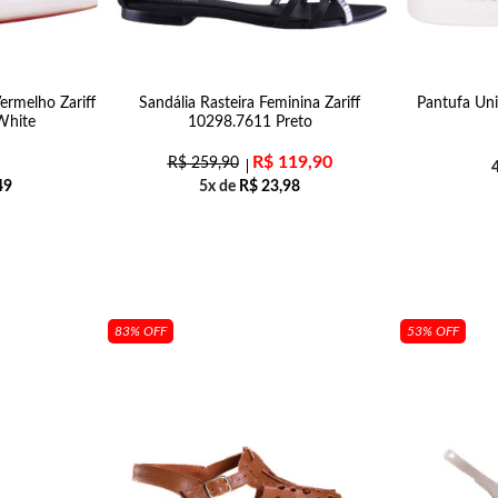
ermelho Zariff
Sandália Rasteira Feminina Zariff
Pantufa Uni
White
10298.7611 Preto
R$
119,90
R$
259,90
49
5x de
R$
23,98
83% OFF
53% OFF