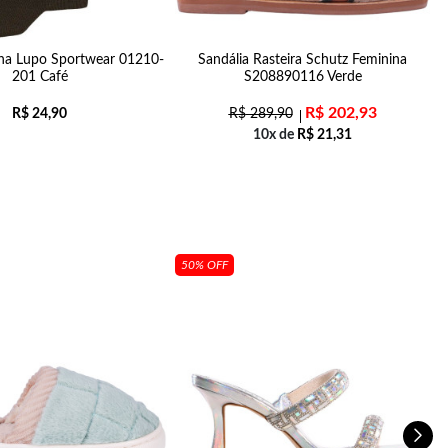
na Lupo Sportwear 01210-
Sandália Rasteira Schutz Feminina
201 Café
S208890116 Verde
R$
202,93
R$
24,90
R$
289,90
10x de
R$
21,31
50% OFF