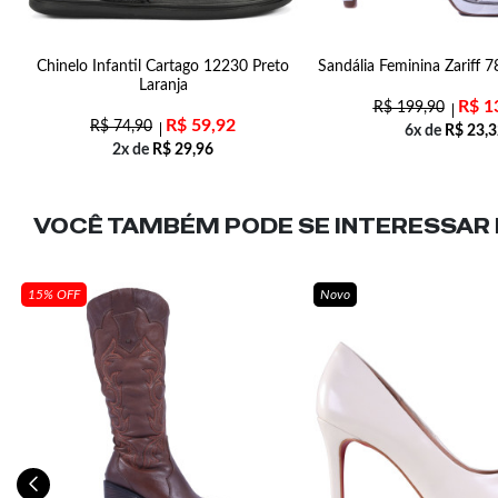
2
Chinelo Infantil Cartago 12230 Preto
Sandália Feminina Zariff 
Laranja
R$
1
R$
199,90
R$
59,92
R$
74,90
6x de
R$
23,3
2x de
R$
29,96
VOCÊ TAMBÉM PODE SE INTERESSAR N
15% OFF
Novo