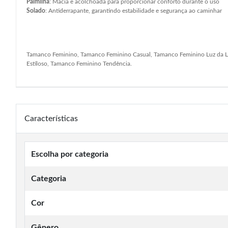
Palmilha
: Macia e acolchoada para proporcionar conforto durante o uso
Solado
: Antiderrapante, garantindo estabilidade e segurança ao caminhar
Tamanco Feminino, Tamanco Feminino Casual, Tamanco Feminino Luz da L
Estiloso, Tamanco Feminino Tendência.
Características
Escolha por categoria
Categoria
Cor
Gênero