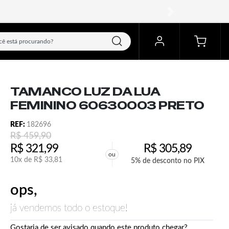
próximo
TAMANCO LUZ DA LUA
FEMININO 60630003 PRETO
REF:
182696
R$
459,90
R$
321,99
R$
305,89
ou
10x de
R$
33,81
5% de desconto no PIX
ops,
já vendemos todo o estoque!
Gostaria de ser avisado quando este produto chegar?