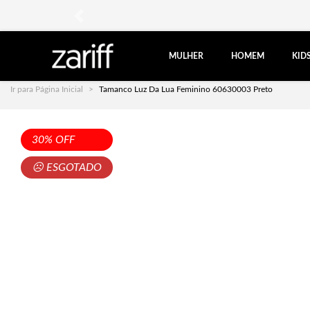
anterior
MULHER
HOMEM
KID
Ir para Página Inicial
Tamanco Luz Da Lua Feminino 60630003 Preto
30% OFF
☹ ESGOTADO