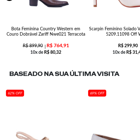
4
Bota Feminina Country Western em
Scarpin Feminino Solado V
Couro Dobrável Zariff Nwe021 Terracota
5209.11098 Off 
R$
764,91
R$
899,90
R$
299,90
10x de
R$
80,32
10x de
R$
31,
BASEADO NA SUA
ÚLTIMA VISITA
62% OFF
69% OFF