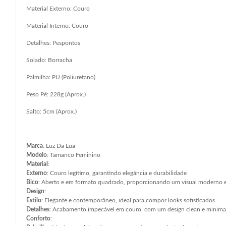
Material Externo: Couro
Material Interno: Couro
Detalhes: Pespontos
Solado: Borracha
Palmilha: PU (Poliuretano)
Peso Pé: 228g (Aprox.)
Salto: 5cm (Aprox.)
Marca
: Luz Da Lua
Modelo
: Tamanco Feminino
Material
:
Externo
: Couro legítimo, garantindo elegância e durabilidade
Bico
: Aberto e em formato quadrado, proporcionando um visual moderno e
Design
:
Estilo
: Elegante e contemporâneo, ideal para compor looks sofisticados
Detalhes
: Acabamento impecável em couro, com um design clean e minimal
Conforto
: