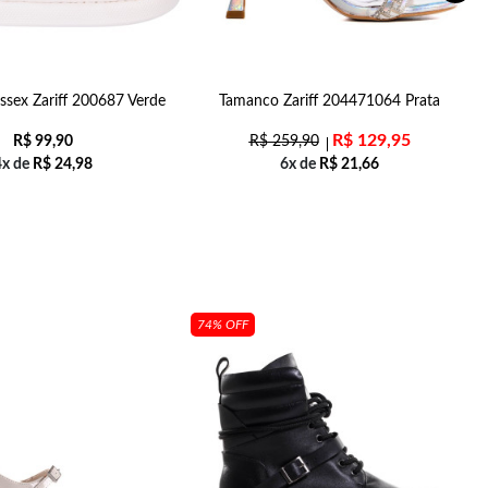
ssex Zariff 200687 Verde
Tamanco Zariff 204471064 Prata
R$
129,95
R$
99,90
R$
259,90
4x de
R$
24,98
6x de
R$
21,66
74% OFF