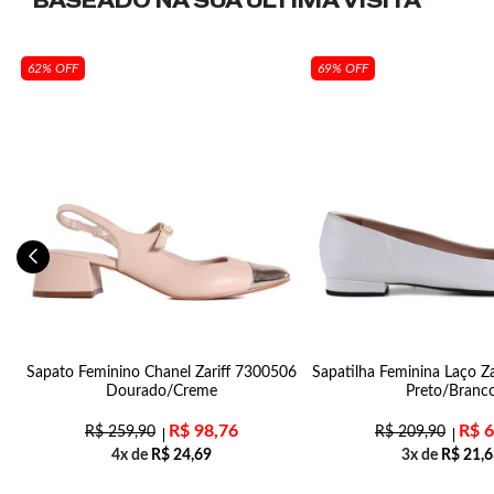
BASEADO NA SUA
ÚLTIMA VISITA
62% OFF
69% OFF
Sapato Feminino Chanel Zariff 7300506
Sapatilha Feminina Laço Z
Dourado/Creme
Preto/Branc
R$
98,76
R$
6
R$
259,90
R$
209,90
4x de
R$
24,69
3x de
R$
21,6