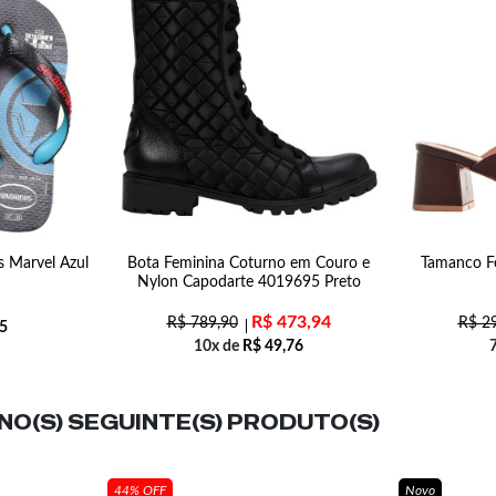
s Marvel Azul
Bota Feminina Coturno em Couro e
Tamanco Fe
Nylon Capodarte 4019695 Preto
R$
473,94
R$
789,90
R$
29
5
10x de
R$
49,76
O(S) SEGUINTE(S) PRODUTO(S)
44% OFF
Novo