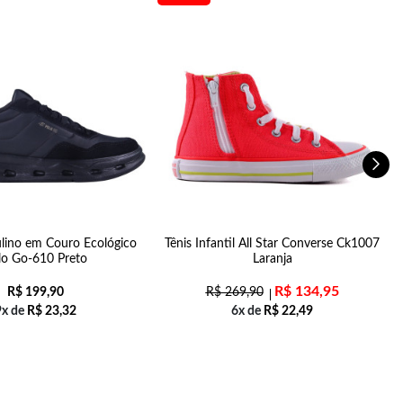
lino em Couro Ecológico
Tênis Infantil All Star Converse Ck1007
lo Go-610 Preto
Laranja
R$
134,95
R$
199,90
R$
269,90
9x de
R$
23,32
6x de
R$
22,49