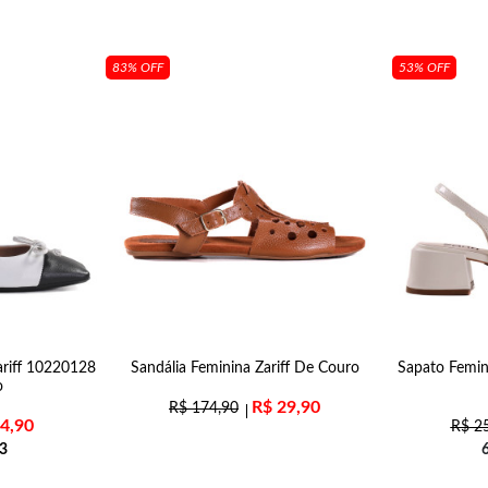
83% OFF
53% OFF
ariff 10220128
Sandália Feminina Zariff De Couro
Sapato Femin
o
R$
29,90
R$
174,90
4,90
R$
25
3