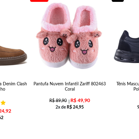
a Denim Clash
Pantufa Nuvem Infantil Zariff 802463
Tênis Mascu
nho
Coral
Po
R$
49,90
R$
89,90
2x de
R$
24,95
24,92
62