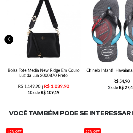
Bolsa Tote Média New Ridge Em Couro
Chinelo Infantil Havaiana
Luz da Lua 2000870 Preto
R$
54,90
R$
1.039,90
R$
1.149,90
2x de
R$
27,4
10x de
R$
109,19
VOCÊ TAMBÉM PODE SE INTERESSAR N
45% OFF
25% OFF