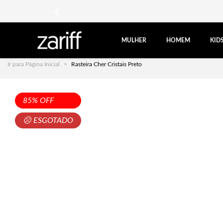
anterior
MULHER
HOMEM
KID
Ir para Página Inicial
Rasteira Cher Cristais Preto
85% OFF
☹ ESGOTADO