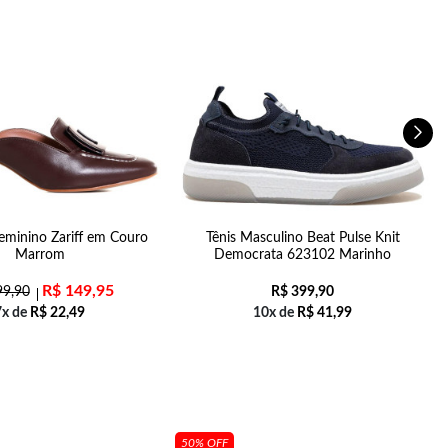
minino Zariff em Couro
Tênis Masculino Beat Pulse Knit
Marrom
Democrata 623102 Marinho
R$
149,95
9,90
R$
399,90
7x de
R$
22,49
10x de
R$
41,99
50% OFF