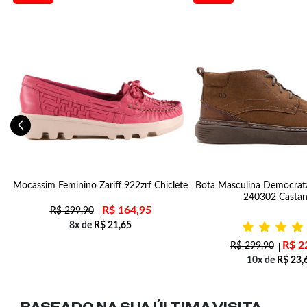
a
Mocassim Feminino Zariff 922zrf Chiclete
Bota Masculina Democrat
240302 Casta
R$
164,95
R$
299,90
8x de
R$
21,65
R$
2
R$
299,90
10x de
R$
23,