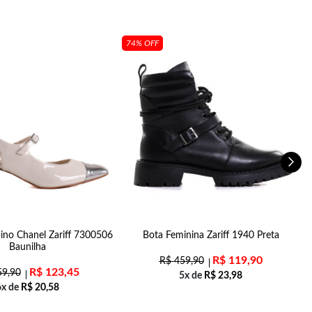
74% OFF
ino Chanel Zariff 7300506
Bota Feminina Zariff 1940 Preta
S
Baunilha
R$
119,90
R$
459,90
R$
123,45
9,90
5x de
R$
23,98
6x de
R$
20,58