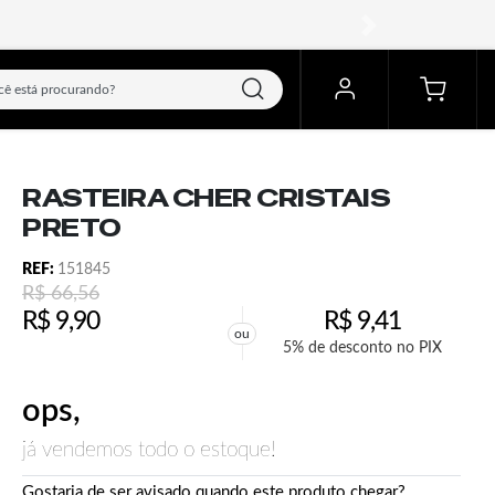
próximo
RASTEIRA CHER CRISTAIS
PRETO
REF:
151845
R$
66,56
R$
9,90
R$
9,41
ou
5% de desconto no PIX
ops,
já vendemos todo o estoque!
Gostaria de ser avisado quando este produto chegar?