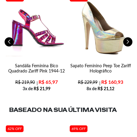
om
Sandália Feminina Bico
Sapato Feminino Peep Toe Zariff
Quadrado Zariff Pink 1944-12
Holográfico
R$
65,97
R$
160,93
R$
219,90
R$
229,99
3x de
R$
21,99
8x de
R$
21,12
BASEADO NA SUA
ÚLTIMA VISITA
62% OFF
69% OFF