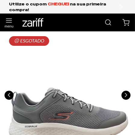
Frete Grátis Expresso para o Sul e São Paul
anterior
próxi
☹ ESGOTADO