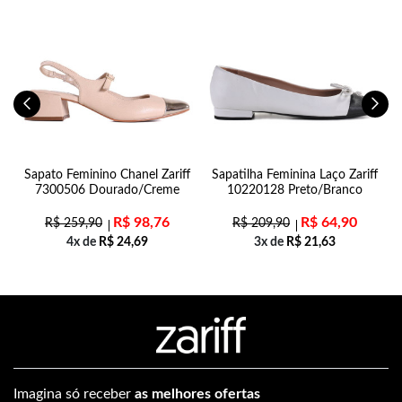
Sapato Feminino Chanel Zariff
Sapatilha Feminina Laço Zariff
7300506 Dourado/Creme
10220128 Preto/Branco
R$
98,76
R$
64,90
R$
259,90
R$
209,90
4x de
R$
24,69
3x de
R$
21,63
Imagina só receber
as melhores ofertas