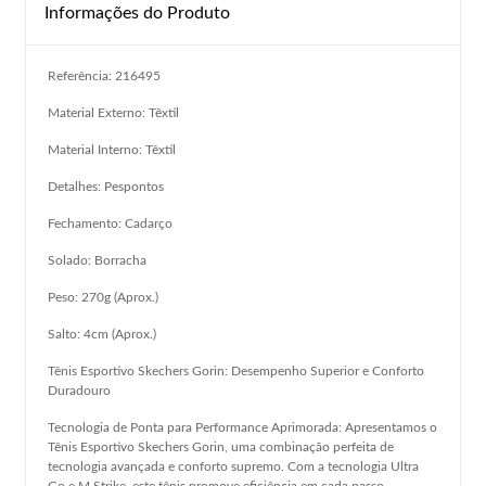
Informações do Produto
Referência: 216495
Material Externo: Têxtil
Material Interno: Têxtil
Detalhes: Pespontos
Fechamento: Cadarço
Solado: Borracha
Peso: 270g (Aprox.)
Salto: 4cm (Aprox.)
Tênis Esportivo Skechers Gorin: Desempenho Superior e Conforto
Duradouro
Tecnologia de Ponta para Performance Aprimorada: Apresentamos o
Tênis Esportivo Skechers Gorin, uma combinação perfeita de
tecnologia avançada e conforto supremo. Com a tecnologia Ultra
Go e M Strike, este tênis promove eficiência em cada passo,