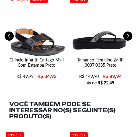
e
Chinelo Infantil Cartago Mini
Tamanco Feminino Zariff
Com Estampa Preto
3037.0385 Preto
R$
34,93
R$
89,94
R$
49,99
R$
149,90
4x de
R$
22,49
VOCÊ TAMBÉM PODE SE
INTERESSAR NO(S) SEGUINTE(S)
PRODUTO(S)
70% OFF
30% OFF