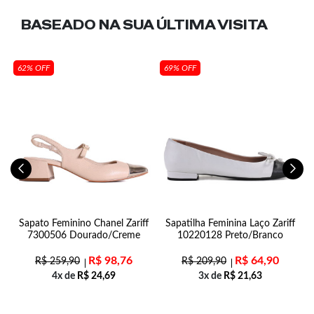
BASEADO NA SUA
ÚLTIMA VISITA
62% OFF
69% OFF
0-
Sapato Feminino Chanel Zariff
Sapatilha Feminina Laço Zariff
7300506 Dourado/Creme
10220128 Preto/Branco
R$
98,76
R$
64,90
R$
259,90
R$
209,90
4x de
R$
24,69
3x de
R$
21,63