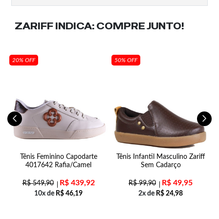
ZARIFF INDICA:
COMPRE JUNTO!
20% OFF
50% OFF
22
Tênis Feminino Capodarte
Tênis Infantil Masculino Zariff
4017642 Rafia/Camel
Sem Cadarço
R$
439,92
R$
49,95
R$
549,90
R$
99,90
10x de
R$
46,19
2x de
R$
24,98