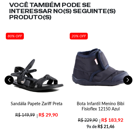
VOCÊ TAMBÉM PODE SE
INTERESSAR NO(S) SEGUINTE(S)
PRODUTO(S)
80% OFF
20% OFF
o
Sandália Papete Zariff Preta
Bota Infantil Menino Bibi
Fisioflex 12150 Azul
R$
29,90
R$
149,99
R$
183,92
R$
229,90
9x de
R$
21,46