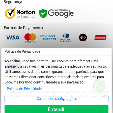
Segurança
Formas de Pagamento
Credibilidade
Política de Privacidade
Ao aceitar, você nos permite usar cookies para oferecer uma
experiência cada vez mais personalizada e adequada ao seu gosto.
4.9
Utilizamos esses dados com segurança e transparência para que
possamos direcionar conteúdos e materiais mais relevantes para
você, melhorando continuamente a sua navegação.
Política de Privacidade
© Zariff. Todos os direitos reservados (Zariff On Line Com. de Calç. Ltda.) | Travessa
Frei Deodato, 230 | Francisco Beltrão | Parana - PR | CEP: 85601-620 | Brasil | CNPJ:
Customizar configurações
19.662.102/0001-09
Entendi!