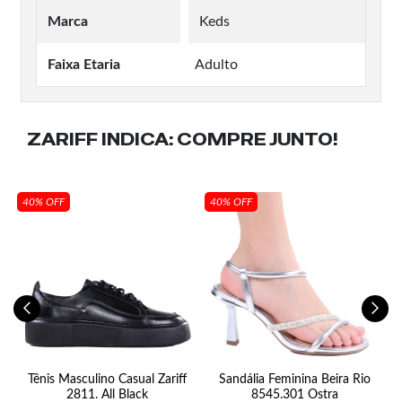
Marca
Keds
Faixa Etaria
Adulto
ZARIFF INDICA:
COMPRE JUNTO!
40% OFF
40% OFF
S
Tênis Masculino Casual Zariff
Sandália Feminina Beira Rio
2811. All Black
8545.301 Ostra