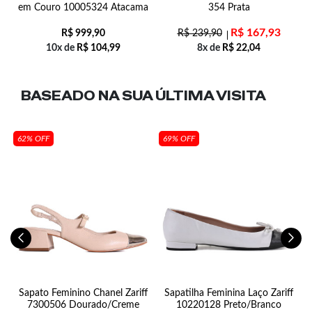
em Couro 10005324 Atacama
354 Prata
R$
167,93
R$
999,90
R$
239,90
10x de
R$
104,99
8x de
R$
22,04
BASEADO NA SUA
ÚLTIMA VISITA
62% OFF
69% OFF
n
Sapato Feminino Chanel Zariff
Sapatilha Feminina Laço Zariff
7300506 Dourado/Creme
10220128 Preto/Branco