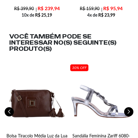
R$
239,94
R$
95,94
R$
399,90
R$
159,90
10x de
R$
25,19
4x de
R$
23,99
VOCÊ TAMBÉM PODE SE
INTERESSAR NO(S) SEGUINTE(S)
PRODUTO(S)
30% OFF
Bolsa Tiracolo Média Luz da Lua
Sandália Feminina Zariff 6080-