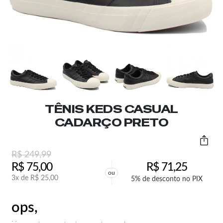
TÊNIS KEDS CASUAL
CADARÇO PRETO
R$
249,99
R$
75,00
R$
71,25
ou
3x de
R$
25,00
5% de desconto no PIX
ops,