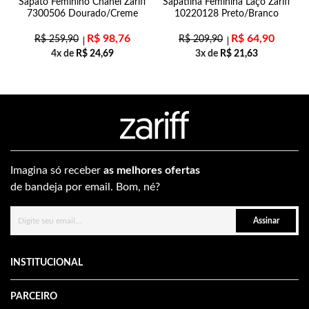
Sapato Feminino Chanel Zariff
Sapatilha Feminina Laço Zariff
7300506 Dourado/Creme
10220128 Preto/Branco
R$
98,76
R$
64,90
R$
259,90
R$
209,90
4x de
R$
24,69
3x de
R$
21,63
Imagina só receber
as melhores ofertas
de bandeja por email. Bom, né?
Assinar
INSTITUCIONAL
PARCEIRO