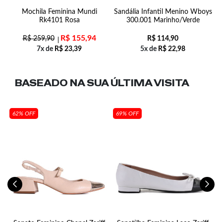
ff
Mochila Feminina Mundi
Sandália Infantil Menino Wboys
Rk4101 Rosa
300.001 Marinho/Verde
R$
155,94
R$
259,90
R$
114,90
7x de
R$
23,39
5x de
R$
22,98
BASEADO NA SUA
ÚLTIMA VISITA
62% OFF
69% OFF
31