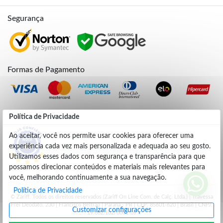
Segurança
Formas de Pagamento
Credibilidade
Política de Privacidade
Ao aceitar, você nos permite usar cookies para oferecer uma
experiência cada vez mais personalizada e adequada ao seu gosto.
4.9
Utilizamos esses dados com segurança e transparência para que
possamos direcionar conteúdos e materiais mais relevantes para
você, melhorando continuamente a sua navegação.
Política de Privacidade
© Zariff. Todos os direitos reservados (Zariff On Line Com. de Calç. Ltda.) | Travessa
Frei Deodato, 230 | Francisco Beltrão | Parana - PR | CEP: 85601-620 | Brasil | CNPJ:
Customizar configurações
19.662.102/0001-09