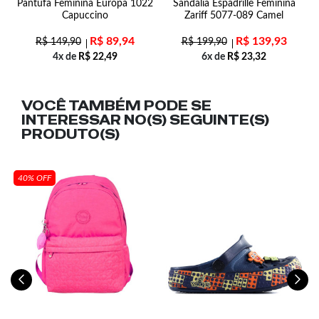
Pantufa Feminina Europa 1022
Sandália Espadrille Feminina
Capuccino
Zariff 5077-089 Camel
R$
89,94
R$
139,93
R$
149,90
R$
199,90
4x de
R$
22,49
6x de
R$
23,32
VOCÊ TAMBÉM PODE SE
INTERESSAR NO(S) SEGUINTE(S)
PRODUTO(S)
40% OFF