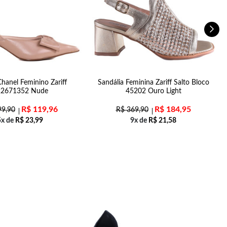
hanel Feminino Zariff
Sandália Feminina Zariff Salto Bloco
22671352 Nude
45202 Ouro Light
R$
119,96
R$
184,95
9,90
R$
369,90
5x de
R$
23,99
9x de
R$
21,58