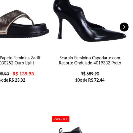
Papete Feminina Zariff
Scarpin Feminino Capodarte com
030252 Ouro Light
Recorte Ondulado 4019332 Preto
R$
139,93
9,90
R$
689,90
6x de
R$
23,32
10x de
R$
72,44
74% OFF