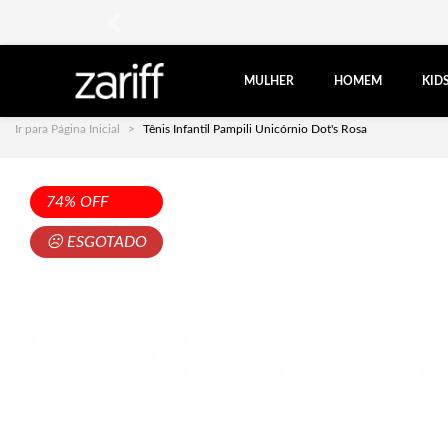
anterior
MULHER
HOMEM
KID
Ir para Página Inicial
Tênis Infantil Pampili Unicórnio Dot's Rosa
74% OFF
☹ ESGOTADO