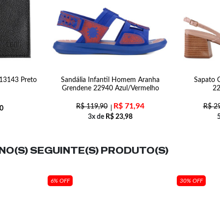
013143 Preto
Sandália Infantil Homem Aranha
Sapato C
Grendene 22940 Azul/Vermelho
2
R$
71,94
R$
119,90
R$
29
0
3x de
R$
23,98
O(S) SEGUINTE(S) PRODUTO(S)
6% OFF
30% OFF