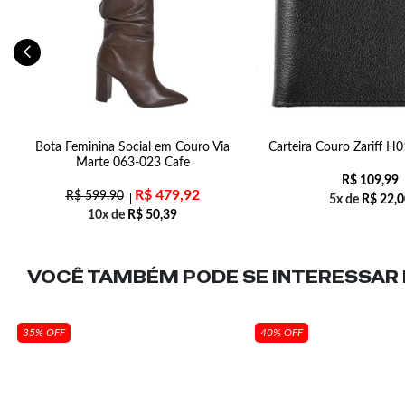
Bota Feminina Social em Couro Via
Carteira Couro Zariff H
Marte 063-023 Cafe
R$
109,99
R$
479,92
R$
599,90
5x de
R$
22,0
10x de
R$
50,39
VOCÊ TAMBÉM PODE SE INTERESSAR N
35% OFF
40% OFF