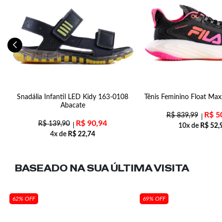
Snadália Infantil LED Kidy 163-0108
Tênis Feminino Float Max
to
Abacate
R$
5
R$
839,99
R$
90,94
R$
139,90
10x de
R$
52,
4x de
R$
22,74
BASEADO NA SUA
ÚLTIMA VISITA
62% OFF
69% OFF