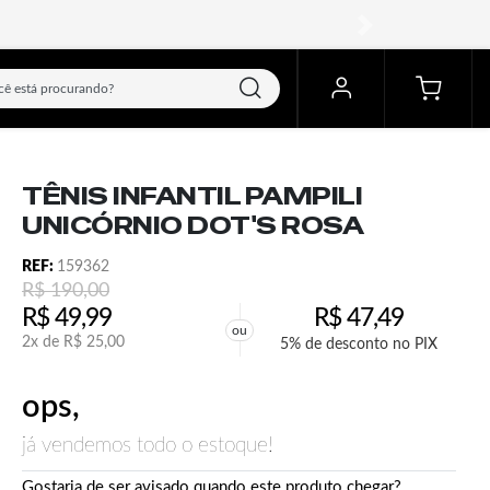
próximo
TÊNIS INFANTIL PAMPILI
UNICÓRNIO DOT'S ROSA
REF:
159362
R$
190,00
R$
49,99
R$
47,49
ou
2x de
R$
25,00
5% de desconto no PIX
ops,
já vendemos todo o estoque!
Gostaria de ser avisado quando este produto chegar?