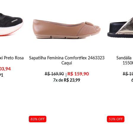
xi Preto Rosa
Sapatilha Feminina Comfortflex 2463323
Sandália 
Caqui
1550
03,94
R$
159,90
R$
169,90
R$
19
91
7x de
R$
23,99
83% OFF
53% OFF