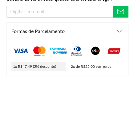
Formas de Parcelamento
R$
190,00
R$
49,99
R$
47,49
ou
2x de
R$
25,00
5% de desconto no PIX
1x R$47,49
(5% desconto)
2x de R$25,00
sem juros