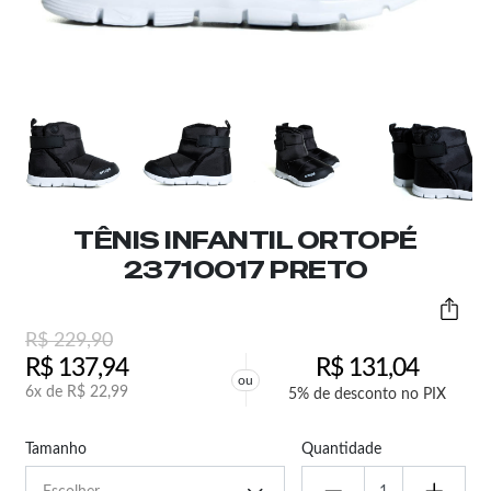
TÊNIS INFANTIL ORTOPÉ
23710017 PRETO
R$
229,90
R$
137,94
R$
131,04
ou
6x de
R$
22,99
5% de desconto no PIX
Tamanho
Quantidade