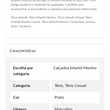
proporcionando aconchego e conforto durante os dias frios. Com
design moderno e materiais de qualidade, é perfeito para
acompanhar as brincadeiras e aventuras das pequenas fashionistas.
Tênis Infantil, Tênis Infantil Menino, Tênis Infantil Ortopé, Tênis
Infantil Menino Casual, Tênis Infantil Menino Confortáve, inverno
2023, Tendecia.
Características
Escolha por
Calçados Infantil Menino
categoria
Categoria
Tênis, Tênis Casual
Cor
Preto
Gênero
Masculino