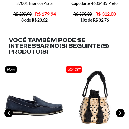
37001 Branco/Prata
Capodarte 4603485 Preto
R$
179,94
R$
312,00
R$
299,90
R$
390,00
8x de
R$
23,62
10x de
R$
32,76
VOCÊ TAMBÉM PODE SE
INTERESSAR NO(S) SEGUINTE(S)
PRODUTO(S)
Novo
60% OFF