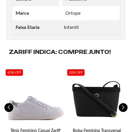
Marca
Ortope
Faixa Etaria
Infantil
ZARIFF INDICA:
COMPRE JUNTO!
40% OFF
20% OFF
Tênis Feminino Casual Zariff
Bolsa Feminina Transversal
S