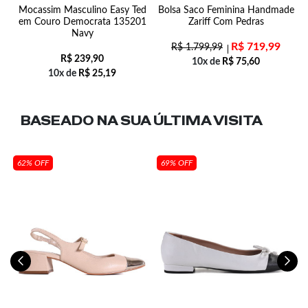
Mocassim Masculino Easy Ted
Bolsa Saco Feminina Handmade
em Couro Democrata 135201
Zariff Com Pedras
Navy
R$
719,99
R$
1.799,99
R$
239,90
10x de
R$
75,60
10x de
R$
25,19
BASEADO NA SUA
ÚLTIMA VISITA
62% OFF
69% OFF