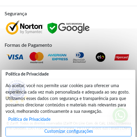
Segurança
Formas de Pagamento
Credibilidade
Política de Privacidade
Ao aceitar, você nos permite usar cookies para oferecer uma
experiência cada vez mais personalizada e adequada ao seu gosto.
4.9
Utilizamos esses dados com segurança e transparência para que
possamos direcionar conteúdos e materiais mais relevantes para
você, melhorando continuamente a sua navegação.
Política de Privacidade
© Zariff. Todos os direitos reservados (Zariff On Line Com. de Calç. Ltda.) | Travessa
Frei Deodato, 230 | Francisco Beltrão | Parana - PR | CEP: 85601-620 | Brasil | CNPJ:
Customizar configurações
19.662.102/0001-09