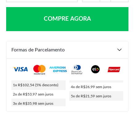
COMPRE AGORA
Formas de Parcelamento
R$
179,90
R$
107,94
R$
102,54
1x R$102,54
(5% desconto)
4x de R$26,99
sem juros
ou
5x de
R$
21,59
5% de desconto no PIX
2x de R$53,97
sem juros
5x de R$21,59
sem juros
3x de R$35,98
sem juros
COMPRAR