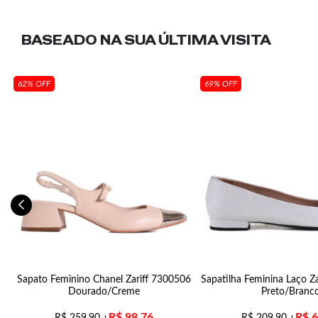
BASEADO NA SUA
ÚLTIMA VISITA
62% OFF
69% OFF
Sapato Feminino Chanel Zariff 7300506
Sapatilha Feminina Laço Z
Dourado/Creme
Preto/Branc
R$
98,76
R$
6