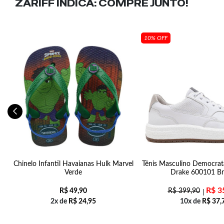
ZARIFF INDICA:
COMPRE JUNTO!
10% OFF
Chinelo Infantil Havaianas Hulk Marvel
Tênis Masculino Democrat
Verde
Drake 600101 B
R$
3
R$
49,90
R$
399,90
2x de
R$
24,95
10x de
R$
37,