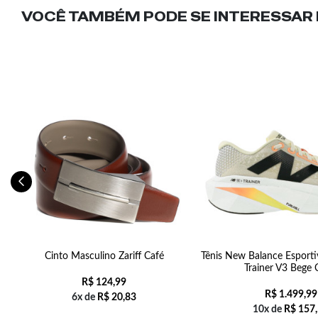
VOCÊ TAMBÉM PODE SE INTERESSAR N
Cinto Masculino Zariff Café
Tênis New Balance Esport
Trainer V3 Bege 
R$
124,99
R$
1.499,99
6x de
R$
20,83
10x de
R$
157,