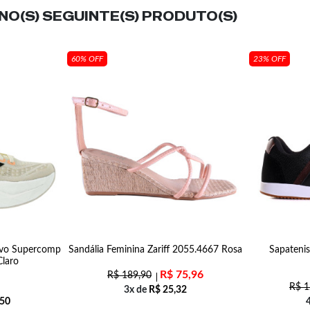
O(S) SEGUINTE(S) PRODUTO(S)
60% OFF
23% OFF
ivo Supercomp
Sandália Feminina Zariff 2055.4667 Rosa
Sapatenis
Claro
R$
75,96
R$
189,90
R$
1
3x de
R$
25,32
50