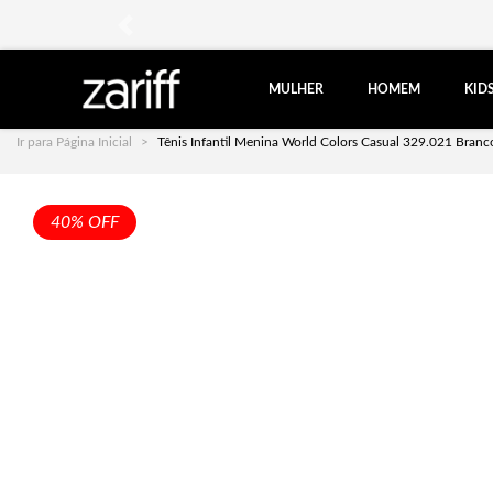
anterior
MULHER
HOMEM
KID
Ir para Página Inicial
Tênis Infantil Menina World Colors Casual 329.021 Bran
40% OFF