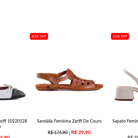
83% OFF
53% OFF
ariff 10220128
Sandália Feminina Zariff De Couro
Sapato Femin
o
R$
29,90
R$
174,90
4,90