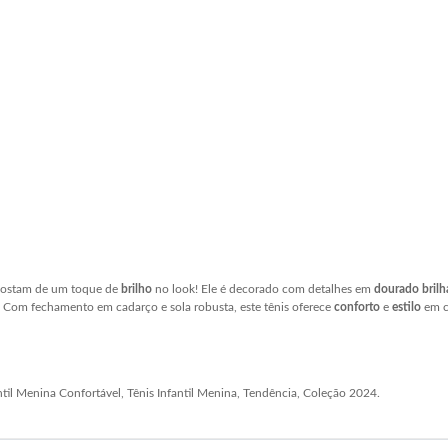
 gostam de um toque de
brilho
no look! Ele é decorado com detalhes em
dourado brilh
n. Com fechamento em cadarço e sola robusta, este tênis oferece
conforto
e
estilo
em c
antil Menina Confortável, Tênis Infantil Menina, Tendência, Coleção 2024.