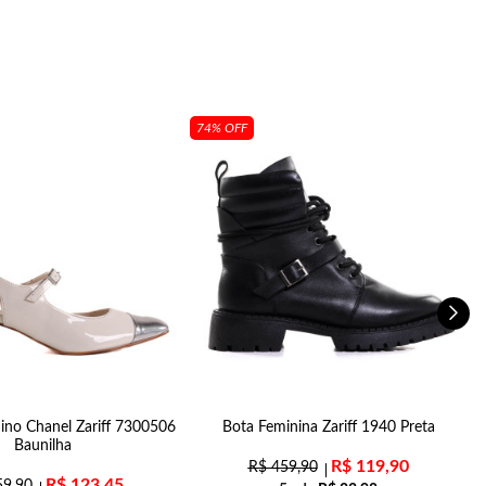
74% OFF
ino Chanel Zariff 7300506
Bota Feminina Zariff 1940 Preta
S
Baunilha
R$
119,90
R$
459,90
R$
123,45