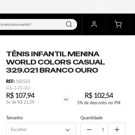
próximo
TÊNIS INFANTIL MENINA
WORLD COLORS CASUAL
329.021 BRANCO OURO
REF:
182523
R$
179,90
R$
107,94
R$
102,54
ou
5x de
R$
21,59
5% de desconto no PIX
Tamanho
Quantidade