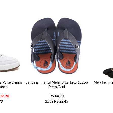
a Pulse Denim
Sandália Infantil Menino Cartago 12256
Meia Femini
ranco
Preto/Azul
59,90
R$
44,90
79
2x de
R$
22,45