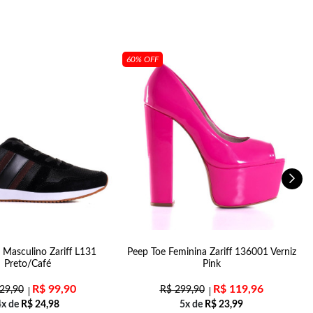
60% OFF
 Masculino Zariff L131
Peep Toe Feminina Zariff 136001 Verniz
Preto/Café
Pink
R$
99,90
R$
119,96
29,90
R$
299,90
4x de
R$
24,98
5x de
R$
23,99