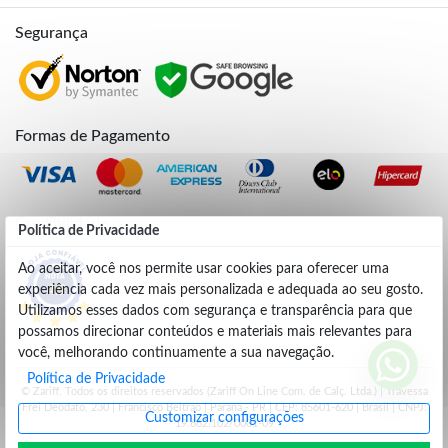
Segurança
Formas de Pagamento
Credibilidade
Política de Privacidade
Ao aceitar, você nos permite usar cookies para oferecer uma
experiência cada vez mais personalizada e adequada ao seu gosto.
4.9
Utilizamos esses dados com segurança e transparência para que
possamos direcionar conteúdos e materiais mais relevantes para
você, melhorando continuamente a sua navegação.
Política de Privacidade
© Zariff. Todos os direitos reservados (Zariff On Line Com. de Calç. Ltda.) | Travessa
Frei Deodato, 230 | Francisco Beltrão | Parana - PR | CEP: 85601-620 | Brasil | CNPJ:
Customizar configurações
19.662.102/0001-09