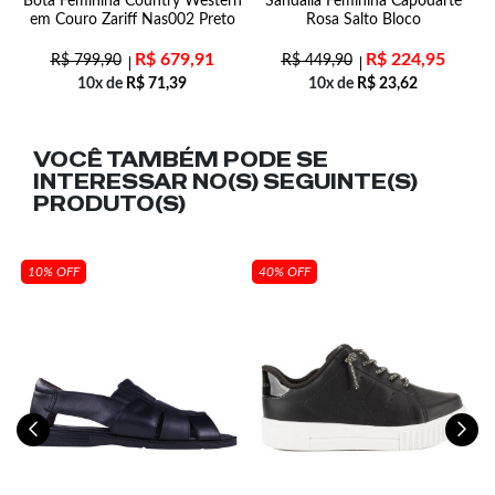
m
Bota Feminina Country Western
Sandália Feminina Capodarte
em Couro Zariff Nas002 Preto
Rosa Salto Bloco
R$
679,91
R$
224,95
R$
799,90
R$
449,90
10x de
R$
71,39
10x de
R$
23,62
VOCÊ TAMBÉM PODE SE
INTERESSAR NO(S) SEGUINTE(S)
PRODUTO(S)
10% OFF
40% OFF