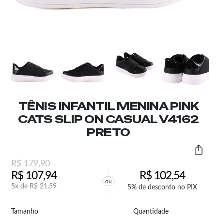
TÊNIS INFANTIL MENINA PINK
CATS SLIP ON CASUAL V4162
PRETO
R$
179,90
R$
107,94
R$
102,54
ou
5x de
R$
21,59
5% de desconto no PIX
Tamanho
Quantidade