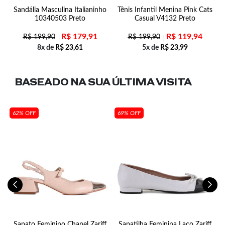
r
Sandália Masculina Italianinho
Tênis Infantil Menina Pink Cats
10340503 Preto
Casual V4132 Preto
R$
179,91
R$
119,94
R$
199,90
R$
199,90
8x de
R$
23,61
5x de
R$
23,99
BASEADO NA SUA
ÚLTIMA VISITA
62% OFF
69% OFF
o
Sapato Feminino Chanel Zariff
Sapatilha Feminina Laço Zariff